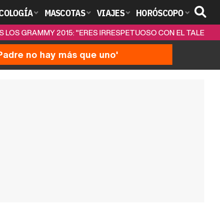
COLOGÍA
MASCOTAS
VIAJES
HORÓSCOPO
 LOS GRAMMY 2015: "ERES IRRESPETUOSO CON EL TALENTO
'Padre no hay más que uno'