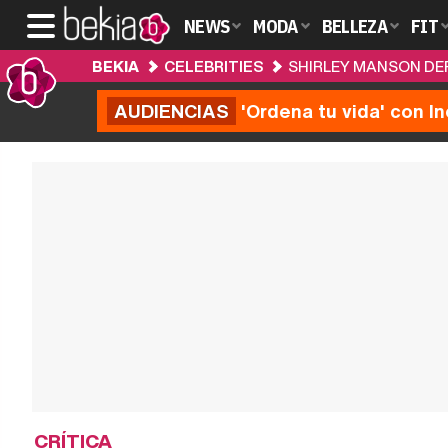
NEWS
MODA
BELLEZA
FIT
BEKIA
CELEBRITIES
SHIRLEY MANSON DEF
AUDIENCIAS
'Ordena tu vida' con I
CRÍTICA