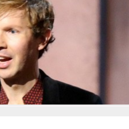
Así se tomó Felipe VI que la Infanta Sofía no quisiera recibir formación militar
Belén Esteban: "Estoy emocionada, muy contenta y muy feliz por llegar a RTVE"
Manu Baqueiro: "Tuve como referente a Bruce Willis en 'Luz de Luna' para mi trabajo en la serie 'Perdiendo el juicio'"
Magdalena de Suecia responde a las críticas y explica por qué le han permitido lanzar su propio negocio