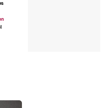
es
en
l