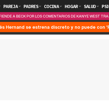
PAREJA
PADRES
COCINA
HOGAR
SALUD
PSI
IENDE A BECK POR LOS COMENTARIOS DE KANYE WEST TRAS
nés Hernand se estrena discreto y no puede con 