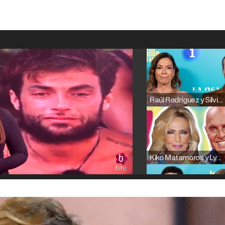
Raúl Rodríguez y Silvia Taulés nos cuentan su papel en 'La familia de la tele'
Kiko Matamoros y Lydia Lozano: "Nuestro público es de todas las edades y RTVE tiene un público muy pegado a las novelas, al que tenemos que captar"
Carlota Corredera y Javier de Hoyos: "La tele tiene que representar al público también y aquí están todos los perfiles posibles&quo;