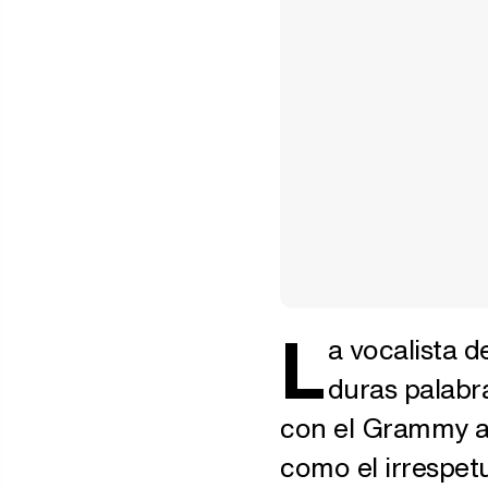
L
a vocalista d
duras palabr
con el Grammy al
como el irrespetu