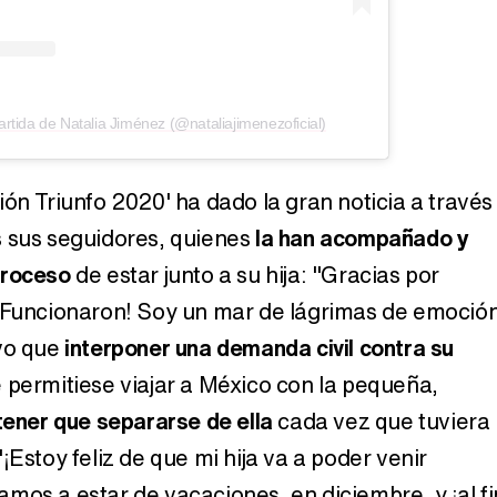
rtida de Natalia Jiménez (@nataliajimenezoficial)
ón Triunfo 2020' ha dado la gran noticia a través
s sus seguidores, quienes
la han acompañado y
proceso
de estar junto a su hija: "Gracias por
¡Funcionaron! Soy un mar de lágrimas de emoción
uvo que
interponer una demanda civil contra su
 permitiese viajar a México con la pequeña,
tener que separarse de ella
cada vez que tuviera
¡Estoy feliz de que mi hija va a poder venir
mos a estar de vacaciones, en diciembre, y ¡al fi