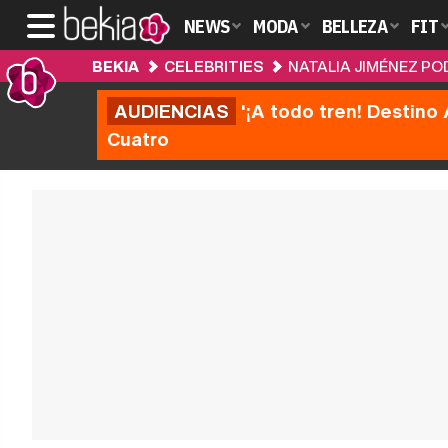
NEWS
MODA
BELLEZA
FIT
BEKIA
CELEBRITIES
NATALIA JIMÉNEZ PO
AUDIENCIAS
'¡A todo tren! Destino 
Cuatro