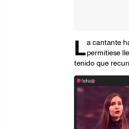
L
a cantante h
permitiese ll
tenido que recurr