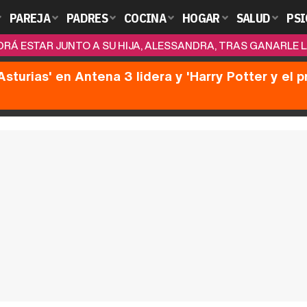
PAREJA
PADRES
COCINA
HOGAR
SALUD
PSI
DRÁ ESTAR JUNTO A SU HIJA, ALESSANDRA, TRAS GANARLE 
Asturias' en Antena 3 lidera y 'Harry Potter y el 