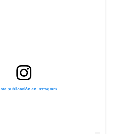
Manu Baqueiro: "Tuve como referente a Bruce Willis en 'Luz de Luna' para mi trabajo en la serie 'Perdiendo el juicio'"
Magdalena de Suecia responde a las críticas y explica por qué le han permitido lanzar su propio negocio
esta publicación en Instagram