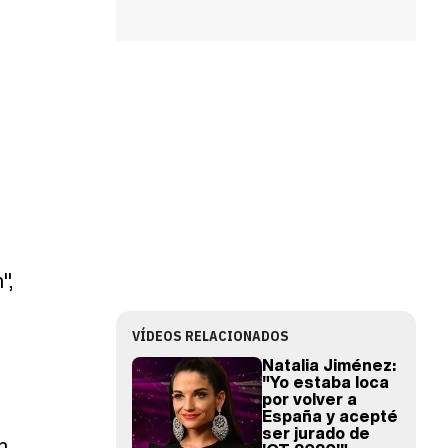
",
VÍDEOS RELACIONADOS
Natalia Jiménez:
"Yo estaba loca
por volver a
España y acepté
ser jurado de
n