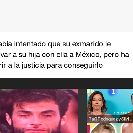
abía intentado que su exmarido le
evar a su hija con ella a México, pero ha
ir a la justicia para conseguirlo
Raúl Rodríguez y Silvia Taulés nos cuentan su papel en 'La familia de la tele'