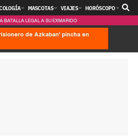
COLOGÍA
MASCOTAS
VIAJES
HORÓSCOPO
LA BATALLA LEGAL A SU EXMARIDO
prisionero de Azkaban' pincha en