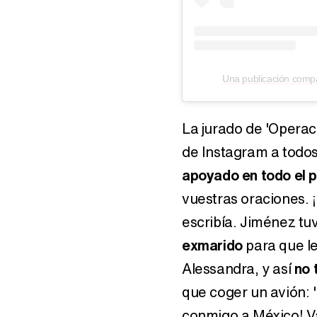
Una publicación compa
La jurado de 'Operaci
de Instagram a todo
apoyado en todo el 
vuestras oraciones. 
escribía. Jiménez t
exmarido
para que le
Alessandra, y así
no 
que coger un avión: "
conmigo a México! Va