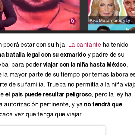
Kiko Matamoros y Lydia Lozano: "Nuestro público es de todas las edades y RTVE tiene un público muy pegado a las novelas, al que tenemos que captar"
n podrá estar con su hija.
La cantante
ha tenido
na batalla legal con su exmarido
y padre de su
Carlota Corredera y Javier de Hoyos: "La tele tiene que representar al público también y aquí están todos los perfiles posibles&quo;
eba, para poder
viajar con la niña hasta México
,
de la mayor parte de su tiempo por temas laborale
te de su familia. Trueba no permitía a la niña viaj
Así se tomó Felipe VI que la Infanta Sofía no quisiera recibir formación militar
ue
el país puede resultar peligroso
, pero la ley ha
la autorización pertinente, y ya
no tendrá que
cada vez que tenga que viajar.
Belén Esteban: "Estoy emocionada, muy contenta y muy feliz por llegar a RTVE"