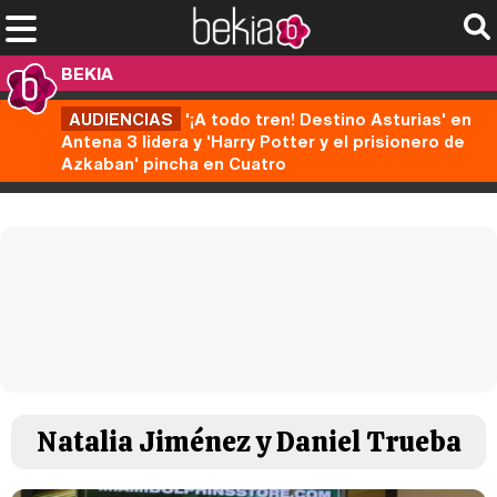
BEKIA
AUDIENCIAS
'¡A todo tren! Destino Asturias' en
Antena 3 lidera y 'Harry Potter y el prisionero de
Azkaban' pincha en Cuatro
Natalia Jiménez y Daniel Trueba