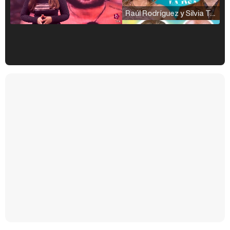
Raúl Rodríguez y Silvia Taulés nos cuentan su papel en 'La familia de la tele'
Kiko Matamoros y Lydia Lozano: "Nuestro público es de todas las edades y RTVE tiene un público muy pegado a las novelas, al que tenemos que captar"
Carlota Corredera y Javier de Hoyos: "La tele tiene que representar al público también y aquí están todos los perfiles posibles&quo;
Así se tomó Felipe VI que la Infanta Sofía no quisiera recibir formación militar