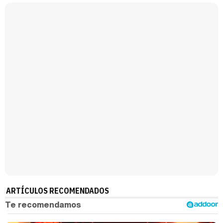
Belén Esteban: "Estoy emocionada, muy contenta y muy feliz por llegar a RTVE"
Manu Baqueiro: "Tuve como referente a Bruce Willis en 'Luz de Luna' para mi trabajo en la serie 'Perdiendo el juicio'"
Magdalena de Suecia responde a las críticas y explica por qué le han permitido lanzar su propio negocio
ARTÍCULOS RECOMENDADOS