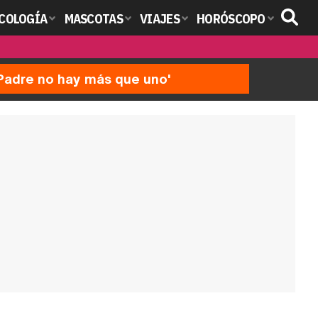
COLOGÍA
MASCOTAS
VIAJES
HORÓSCOPO
'Padre no hay más que uno'