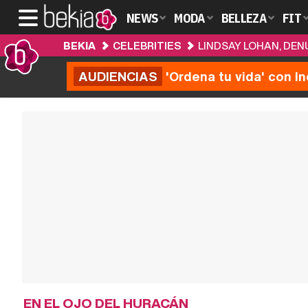
NEWS
MODA
BELLEZA
FIT
BEKIA
CELEBRITIES
LINDSAY LOHAN, DE
AUDIENCIAS
'Ordena tu vida' con I
EN EL OJO DEL HURACÁN