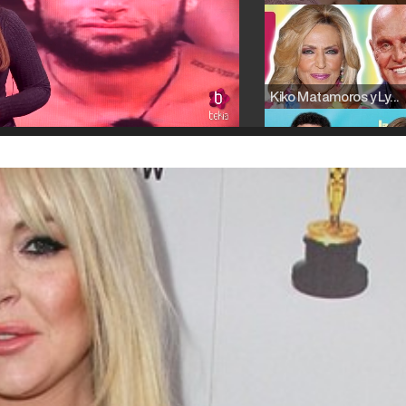
Kiko Matamoros y Lydia Lozano: "Nuestro público es de todas las edades y RTVE tiene un público muy pegado a las novelas, al que tenemos que captar"
Carlota Corredera y Javier de Hoyos: "La tele tiene que representar al público también y aquí están todos los perfiles posibles&quo;
Así se tomó Felipe VI que la Infanta Sofía no quisiera recibir formación militar