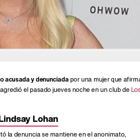
Belén Esteban: "Estoy emocionada, muy contenta y muy feliz por llegar a RTVE"
Manu Baqueiro: "Tuve como referente a Bruce Willis en 'Luz de Luna' para mi trabajo en la serie 'Perdiendo el juicio'"
Magdalena de Suecia responde a las críticas y explica por qué le han permitido lanzar su propio negocio
do acusada y denunciada
por una mujer que afirm
a agredió el pasado jueves noche en un club de
Lo
 Lindsay Lohan
ntó la denuncia se mantiene en el anonimato,