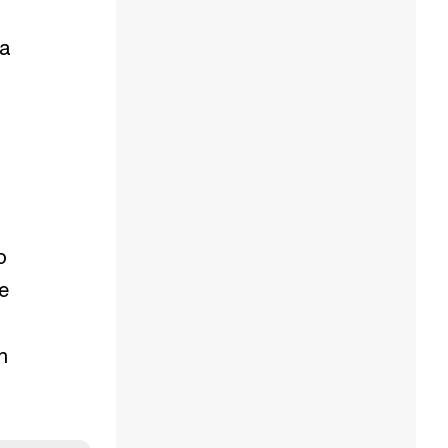
ha
o
ue
n