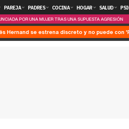
PAREJA
PADRES
COCINA
HOGAR
SALUD
PSI
NUNCIADA POR UNA MUJER TRAS UNA SUPUESTA AGRESIÓN
nés Hernand se estrena discreto y no puede con 