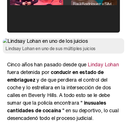
Raúl Rodríguez y Silvia Taulés nos cuentan su papel en 'La familia de la tele'
Kiko Matamoros y Lydia Lozano: "Nuestro público es de todas las edades y RTVE tiene un público muy pegado a las novelas, al que tenemos que captar"
Lindsay Lohan en uno de sus múltiples juicios
Cinco años han pasado desde que
Linday Lohan
Carlota Corredera y Javier de Hoyos: "La tele tiene que representar al público también y aquí están todos los perfiles posibles&quo;
fuera detenida por
conducir en estado de
embriaguez
y de que perdiera el control del
coche y lo estrellara en la intersección de dos
calles en Beverly Hills. A todo esto se le debe
Así se tomó Felipe VI que la Infanta Sofía no quisiera recibir formación militar
sumar que la policía encontrara "
inusuales
cantidades de cocaína
" en su deportivo, lo cual
desencadenó todo el proceso judicial.