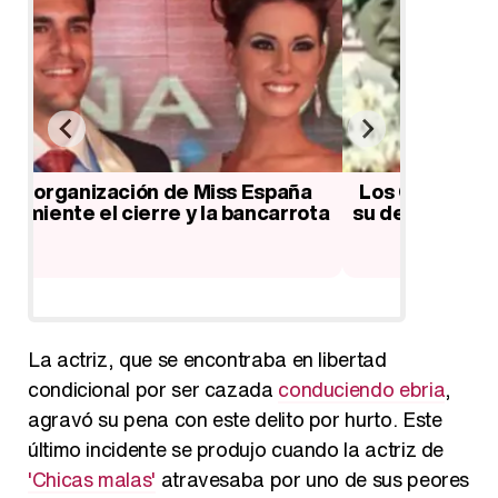
a
Los Guiñoles franceses defienden
Xenia Tc
ota
su derecho a la caricatura y la sátira
portal 
La actriz, que se encontraba en libertad
condicional por ser cazada
conduciendo ebria
,
agravó su pena con este delito por hurto. Este
último incidente se produjo cuando la actriz de
'Chicas malas'
atravesaba por uno de sus peores