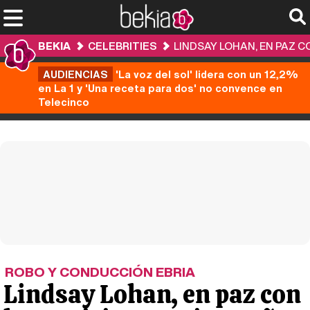
BEKIA
CELEBRITIES
LINDSAY LOHAN, EN PAZ C
AUDIENCIAS
'La voz del sol' lidera con un 12,2%
en La 1 y 'Una receta para dos' no convence en
Telecinco
ROBO Y CONDUCCIÓN EBRIA
Lindsay Lohan, en paz con