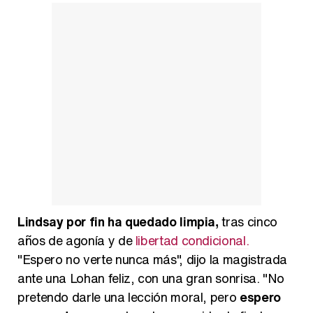
Belén Esteban: "Estoy emocionada, muy contenta y muy feliz por llegar a RTVE"
Manu Baqueiro: "Tuve como referente a Bruce Willis en 'Luz de Luna' para mi trabajo en la serie 'Perdiendo el juicio'"
Magdalena de Suecia responde a las críticas y explica por qué le han permitido lanzar su propio negocio
Lindsay por fin ha quedado limpia,
tras cinco
años de agonía y de
libertad condicional.
"Espero no verte nunca más", dijo la magistrada
ante una Lohan feliz, con una gran sonrisa. "No
pretendo darle una lección moral, pero
espero