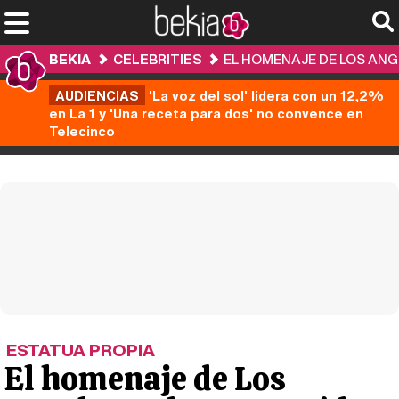
BEKIA
CELEBRITIES
EL HOMENAJE DE LOS ANG
AUDIENCIAS
'La voz del sol' lidera con un 12,2%
en La 1 y 'Una receta para dos' no convence en
Telecinco
ESTATUA PROPIA
El homenaje de Los