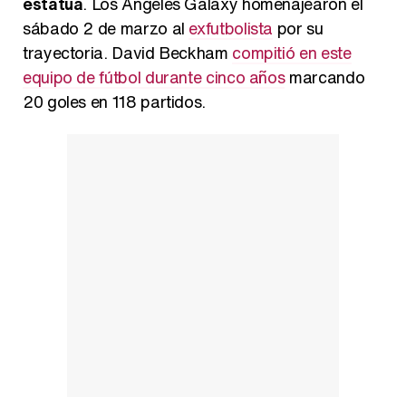
estatua
. Los Angeles Galaxy homenajearon el
Carlota Corredera y Javier de Hoyos: "La tele tiene que representar al público también y aquí están todos los perfiles posibles&quo;
sábado 2 de marzo al
exfutbolista
por su
trayectoria. David Beckham
compitió en este
equipo de fútbol durante cinco años
marcando
20 goles en 118 partidos.
Así se tomó Felipe VI que la Infanta Sofía no quisiera recibir formación militar
Belén Esteban: "Estoy emocionada, muy contenta y muy feliz por llegar a RTVE"
Manu Baqueiro: "Tuve como referente a Bruce Willis en 'Luz de Luna' para mi trabajo en la serie 'Perdiendo el juicio'"