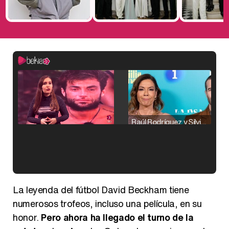
Raúl Rodríguez y Silvia Taulés nos cuentan su papel en 'La familia de la tele'
Kiko Matamoros y Lydia Lozano: "Nuestro público es de todas las edades y RTVE tiene un público muy pegado a las novelas, al que tenemos que captar"
La leyenda del fútbol David Beckham tiene
numerosos trofeos, incluso una película, en su
honor.
Pero ahora ha llegado el turno de la