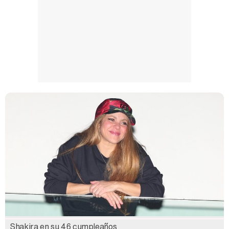
Manu Baqueiro: "Tuve como referente a Bruce Willis en 'Luz de Luna' para mi trabajo en la serie 'Perdiendo el juicio'"
Magdalena de Suecia responde a las críticas y explica por qué le han permitido lanzar su propio negocio
Shakira en su 46 cumpleaños