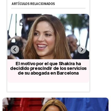
ARTÍCULOS RELACIONADOS
no
El motivo por el que Shakira ha
Shakir
a
decidido prescindir de los servicios
entrega 
de su abogada en Barcelona
en su a