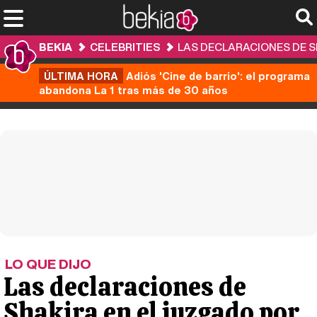
BEKIA
CELEBRITIES
LAS DECLARACIONES DE SH
ÚLTIMA HORA
Adiós 'Cine de barrio': el programa
abandona La 1 tras más de 30 años
LO QUE DIJO
Las declaraciones de
Shakira en el juzgado por