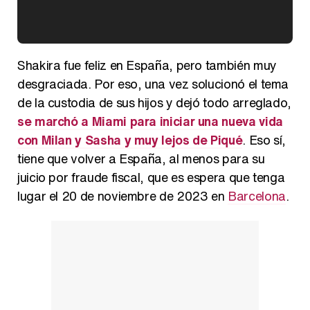
Kiko Matamoros y Lydia Lozano: "Nuestro público es de todas las edades y RTVE tiene un público muy pegado a las novelas, al que tenemos que captar"
Shakira fue feliz en España, pero también muy
desgraciada. Por eso, una vez solucionó el tema
de la custodia de sus hijos y dejó todo arreglado,
se marchó a Miami para iniciar una nueva vida
Carlota Corredera y Javier de Hoyos: "La tele tiene que representar al público también y aquí están todos los perfiles posibles&quo;
con Milan y Sasha y muy lejos de Piqué
. Eso sí,
tiene que volver a España, al menos para su
juicio por fraude fiscal, que es espera que tenga
lugar el 20 de noviembre de 2023 en
Barcelona
.
Así se tomó Felipe VI que la Infanta Sofía no quisiera recibir formación militar
Belén Esteban: "Estoy emocionada, muy contenta y muy feliz por llegar a RTVE"