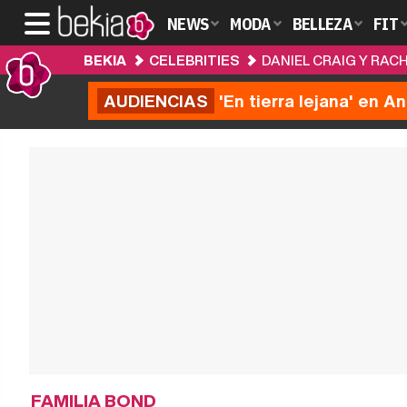
NEWS
MODA
BELLEZA
FIT
BEKIA
CELEBRITIES
DANIEL CRAIG Y RAC
AUDIENCIAS
'En tierra lejana' en A
FAMILIA BOND