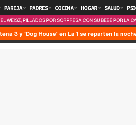
PAREJA
PADRES
COCINA
HOGAR
SALUD
PSI
HEL WEISZ, PILLADOS POR SORPRESA CON SU BEBÉ POR LA C
ntena 3 y 'Dog House' en La 1 se reparten la noch