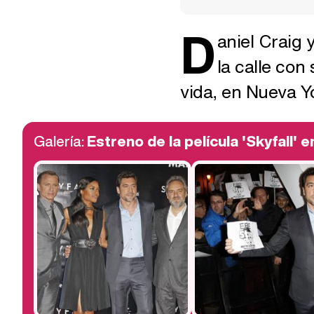
D
aniel Craig 
la calle co
vida, en Nueva Y
Galería:
Estreno de la película 'Skyfall' 