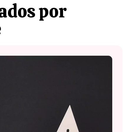
lados por
e