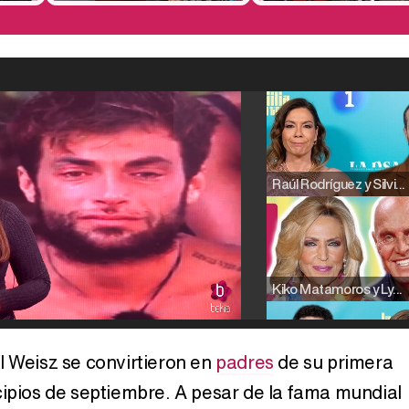
Raúl Rodríguez y Silvia Taulés nos cuentan su papel en 'La familia de la tele'
Kiko Matamoros y Lydia Lozano: "Nuestro público es de todas las edades y RTVE tiene un público muy pegado a las novelas, al que tenemos que captar"
l Weisz se convirtieron en
padres
de su primera
cipios de septiembre. A pesar de la fama mundial
Carlota Corredera y Javier de Hoyos: "La tele tiene que representar al público también y aquí están todos los perfiles posibles&quo;