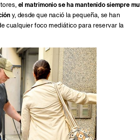
ctores,
el matrimonio se ha mantenido siempre mu
ción
y, desde que nació la pequeña, se han
e cualquier foco mediático para reservar la
Así se tomó Felipe VI que la Infanta Sofía no quisiera recibir formación militar
Belén Esteban: "Estoy emocionada, muy contenta y muy feliz por llegar a RTVE"
Manu Baqueiro: "Tuve como referente a Bruce Willis en 'Luz de Luna' para mi trabajo en la serie 'Perdiendo el juicio'"
Magdalena de Suecia responde a las críticas y explica por qué le han permitido lanzar su propio negocio