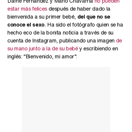
Dafne Fernández y Mario Chavarría
no pueden
estar más felices
después de haber dado la
bienvenida a su primer bebé,
del que no se
conoce el sexo
. Ha sido el fotógrafo quien se ha
Carlota Corredera y Javier de Hoyos: "La tele tiene que representar al público también y aquí están todos los perfiles posibles&quo;
hecho eco de la bonita noticia a través de su
cuenta de Instagram, publicando una imagen
de
su mano junto a la de su bebé
y escribiendo en
inglés: "Bienvenido, mi amor".
Así se tomó Felipe VI que la Infanta Sofía no quisiera recibir formación militar
Belén Esteban: "Estoy emocionada, muy contenta y muy feliz por llegar a RTVE"
Manu Baqueiro: "Tuve como referente a Bruce Willis en 'Luz de Luna' para mi trabajo en la serie 'Perdiendo el juicio'"