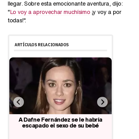
llegar. Sobre esta emocionante aventura, dijo:
"
Lo voy a aprovechar muchísimo
¡y voy a por
todas!".
ARTÍCULOS RELACIONADOS
Dafne Fernández y el amor de
El mon
Jorge y Miri, protagonistas de la
Ferná
a
inauguración del restaurante de
'MasterChef'