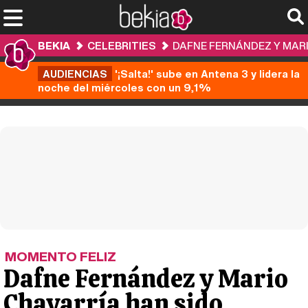
BEKIA
CELEBRITIES
DAFNE FERNÁNDEZ Y MARI
AUDIENCIAS
'¡Salta!' sube en Antena 3 y lidera la
noche del miércoles con un 9,1%
MOMENTO FELIZ
Dafne Fernández y Mario
Chavarría han sido