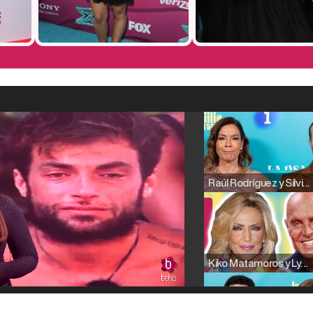
Raúl Rodríguez y Silvia Taulés nos cuentan su papel en 'La familia de la tele'
Kiko Matamoros y Lydia Lozano: "Nuestro público es de todas las edades y RTVE tiene un público muy pegado a las novelas, al que tenemos que captar"