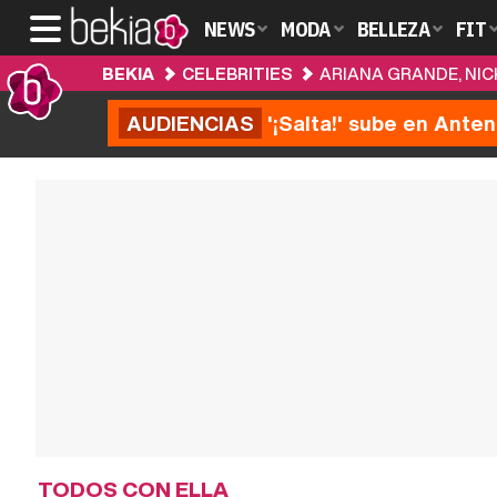
NEWS
MODA
BELLEZA
FIT
BEKIA
CELEBRITIES
ARIANA GRANDE, NIC
AUDIENCIAS
'¡Salta!' sube en Anten
TODOS CON ELLA