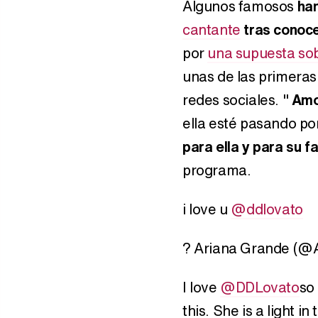
Algunos famosos
ha
cantante
tras conoce
por
una supuesta so
unas de las primeras
redes sociales. "
Amo
ella esté pasando po
para ella y para su fa
programa.
i love u
@ddlovato
? Ariana Grande (@
I love
@DDLovato
so
this. She is a light i