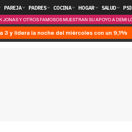
PAREJA
PADRES
COCINA
HOGAR
SALUD
PSI
K JONAS Y OTROS FAMOSOS MUESTRAN SU APOYO A DEMI L
a 3 y lidera la noche del miércoles con un 9,1%