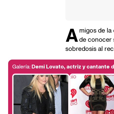
A
migos de la
de conocer 
sobredosis al rec
Galería:
Demi Lovato, actriz y cantante d