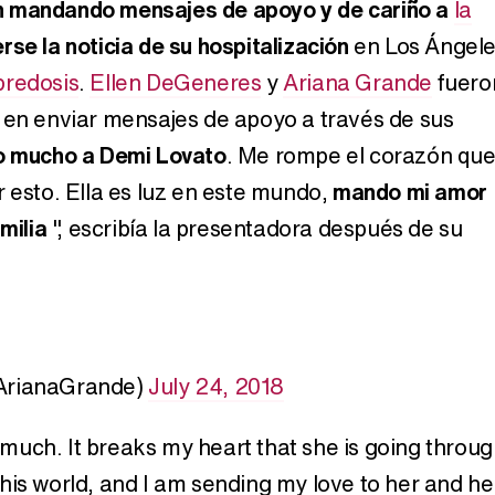
n mandando mensajes de apoyo y de cariño a
la
rse la noticia de su hospitalización
en Los Ángel
Carlota Corredera y Javier de Hoyos: "La tele tiene que representar al público también y aquí están todos los perfiles posibles&quo;
bredosis
.
Ellen DeGeneres
y
Ariana Grande
fuero
 en enviar mensajes de apoyo a través de sus
 mucho a Demi Lovato
. Me rompe el corazón qu
Así se tomó Felipe VI que la Infanta Sofía no quisiera recibir formación militar
r esto. Ella es luz en este mundo,
mando mi amor
milia
", escribía la presentadora después de su
Belén Esteban: "Estoy emocionada, muy contenta y muy feliz por llegar a RTVE"
ArianaGrande)
July 24, 2018
Manu Baqueiro: "Tuve como referente a Bruce Willis en 'Luz de Luna' para mi trabajo en la serie 'Perdiendo el juicio'"
 much. It breaks my heart that she is going throu
n this world, and I am sending my love to her and he