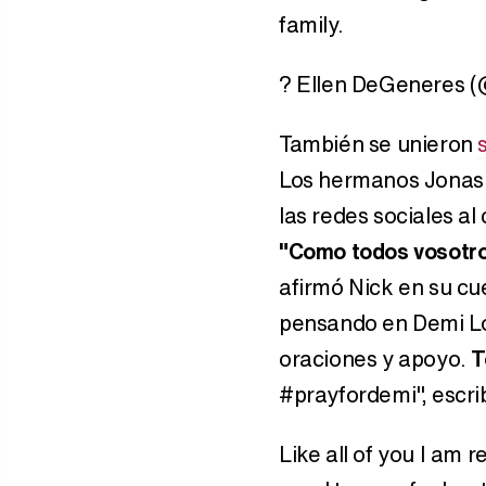
family.
? Ellen DeGeneres 
También se unieron
Los hermanos Jona
las redes sociales al 
"Como todos vosotro
afirmó Nick en su cu
pensando en Demi Lo
oraciones y apoyo.
T
#prayfordemi", escri
Like all of you I am 