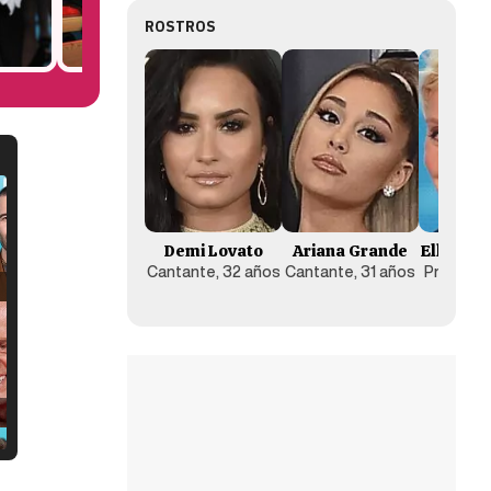
ROSTROS
Demi Lovato
Ariana Grande
Ellen D
Cantante, 32 años
Cantante, 31 años
Presenta
añ