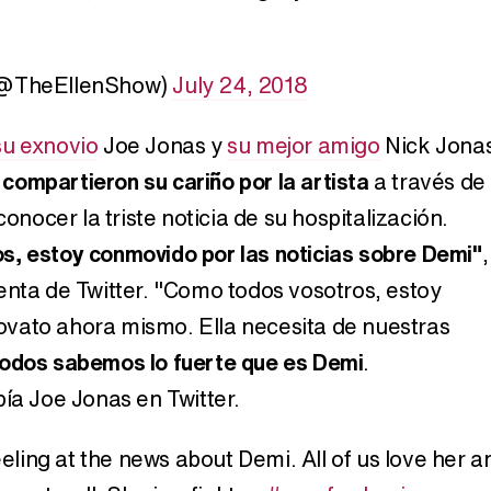
Magdalena de Suecia responde a las críticas y explica por qué le han permitido lanzar su propio negocio
(@TheEllenShow)
July 24, 2018
su exnovio
Joe Jonas y
su mejor amigo
Nick Jonas
s
compartieron su cariño por la artista
a través de
conocer la triste noticia de su hospitalización.
s, estoy conmovido por las noticias sobre Demi"
,
enta de Twitter. "Como todos vosotros, estoy
vato ahora mismo. Ella necesita de nuestras
odos sabemos lo fuerte que es Demi
.
bía Joe Jonas en Twitter.
reeling at the news about Demi. All of us love her a