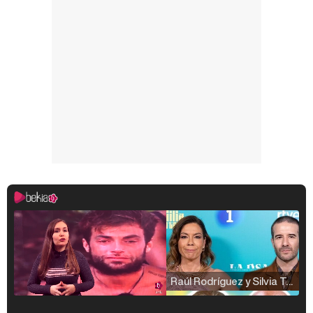
Raúl Rodríguez y Silvia Taulés nos cuentan su papel en 'La familia de la tele'