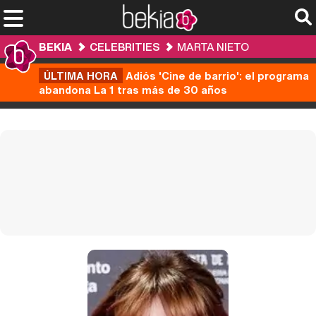
BEKIA
CELEBRITIES
MARTA NIETO
ÚLTIMA HORA
Adiós 'Cine de barrio': el programa
abandona La 1 tras más de 30 años