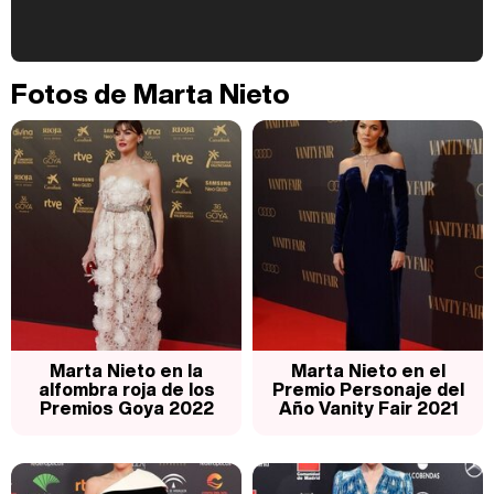
Kiko Matamoros y Lydia Lozano: "Nuestro público es de todas las edades y RTVE tiene un público muy pegado a las novelas, al que tenemos que captar"
Fotos de Marta Nieto
Carlota Corredera y Javier de Hoyos: "La tele tiene que representar al público también y aquí están todos los perfiles posibles&quo;
Así se tomó Felipe VI que la Infanta Sofía no quisiera recibir formación militar
Marta Nieto en la
Marta Nieto en el
alfombra roja de los
Premio Personaje del
Premios Goya 2022
Año Vanity Fair 2021
Belén Esteban: "Estoy emocionada, muy contenta y muy feliz por llegar a RTVE"