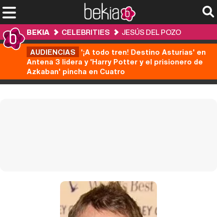
BEKIA
CELEBRITIES
JESÚS DEL POZO
AUDIENCIAS
'¡A todo tren! Destino Asturias' en
Antena 3 lidera y 'Harry Potter y el prisionero de
Azkaban' pincha en Cuatro