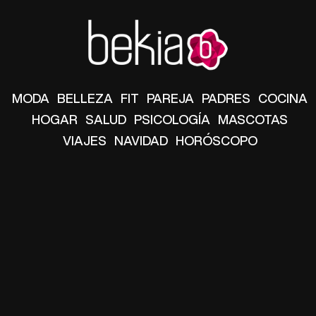
Manu Baqueiro: "Tuve como referente a Bruce Willis en 'Luz de Luna' para mi trabajo en la serie 'Perdiendo el juicio'"
Magdalena de Suecia responde a las críticas y explica por qué le han permitido lanzar su propio negocio
MODA
BELLEZA
FIT
PAREJA
PADRES
COCINA
HOGAR
SALUD
PSICOLOGÍA
MASCOTAS
VIAJES
NAVIDAD
HORÓSCOPO