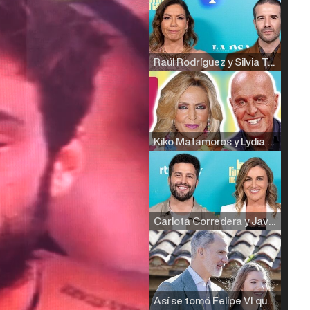
Raúl Rodríguez y Silvia Taulés nos cuentan su papel en 'La familia de la tele'
Kiko Matamoros y Lydia Lozano: "Nuestro público es de todas las edades y RTVE tiene un público muy pegado a las novelas, al que tenemos que captar"
Carlota Corredera y Javier de Hoyos: "La tele tiene que representar al público también y aquí están todos los perfiles posibles&quo;
Así se tomó Felipe VI que la Infanta Sofía no quisiera recibir formación militar