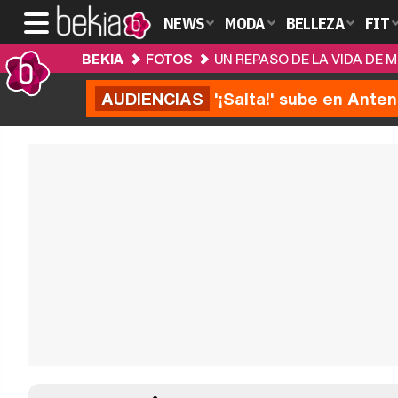
NEWS
MODA
BELLEZA
FIT
BEKIA
FOTOS
UN REPASO DE LA VIDA DE 
AUDIENCIAS
'¡Salta!' sube en Anten