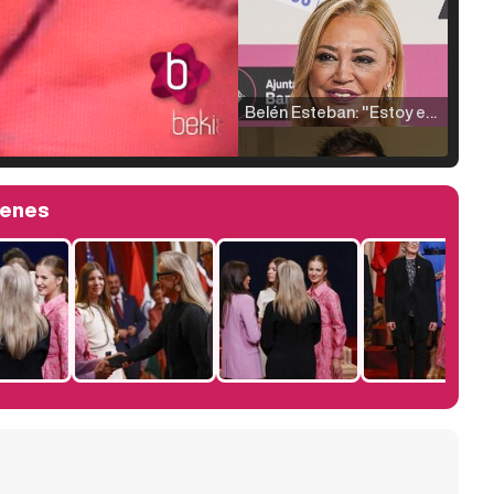
Belén Esteban: "Estoy emocionada, muy contenta y muy feliz por llegar a RTVE"
genes
Manu Baqueiro: "Tuve como referente a Bruce Willis en 'Luz de Luna' para mi trabajo en la serie 'Perdiendo el juicio'"
Magdalena de Suecia responde a las críticas y explica por qué le han permitido lanzar su propio negocio