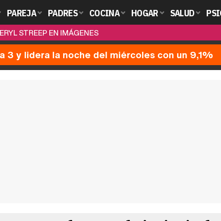
PAREJA
PADRES
COCINA
HOGAR
SALUD
PSI
MERYL STREEP EN IMÁGENES
a 3 y lidera la noche del miércoles con un 9,1%