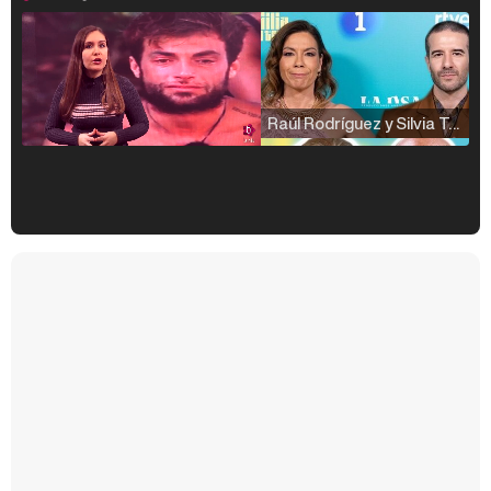
Raúl Rodríguez y Silvia Taulés nos cuentan su papel en 'La familia de la tele'
Kiko Matamoros y Lydia Lozano: "Nuestro público es de todas las edades y RTVE tiene un público muy pegado a las novelas, al que tenemos que captar"
Carlota Corredera y Javier de Hoyos: "La tele tiene que representar al público también y aquí están todos los perfiles posibles&quo;