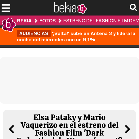
BEKIA
FOTOS
ESTRENO DEL FASHION FILM DE
AUDIENCIAS
'¡Salta!' sube en Antena 3 y lidera la
noche del miércoles con un 9,1%
Elsa Pataky y Mario
Vaquerizo en el estreno del
Fashion Film 'Dark