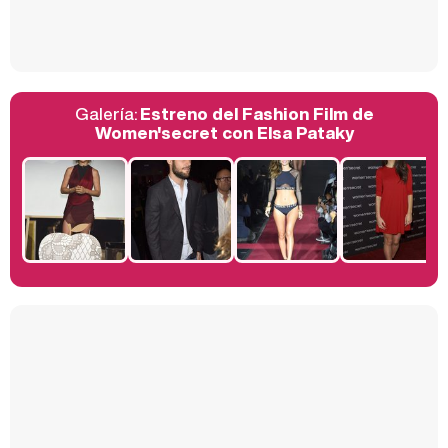
Así se tomó Felipe VI que la Infanta Sofía no quisiera recibir formación militar
Galería:
Estreno del Fashion Film de
Belén Esteban: "Estoy emocionada, muy contenta y muy feliz por llegar a RTVE"
Women'secret con Elsa Pataky
Manu Baqueiro: "Tuve como referente a Bruce Willis en 'Luz de Luna' para mi trabajo en la serie 'Perdiendo el juicio'"
Magdalena de Suecia responde a las críticas y explica por qué le han permitido lanzar su propio negocio