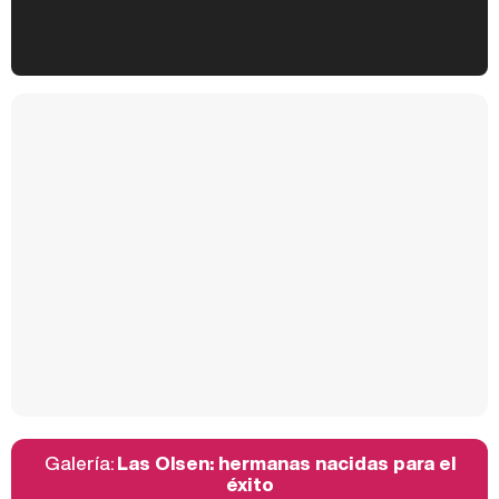
Kiko Matamoros y Lydia Lozano: "Nuestro público es de todas las edades y RTVE tiene un público muy pegado a las novelas, al que tenemos que captar"
Carlota Corredera y Javier de Hoyos: "La tele tiene que representar al público también y aquí están todos los perfiles posibles&quo;
Así se tomó Felipe VI que la Infanta Sofía no quisiera recibir formación militar
Galería:
Las Olsen: hermanas nacidas para el
Belén Esteban: "Estoy emocionada, muy contenta y muy feliz por llegar a RTVE"
éxito