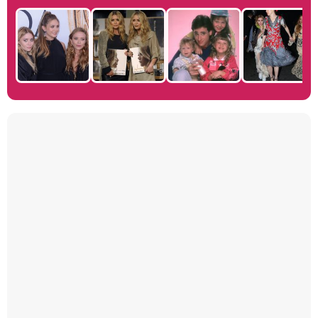
Manu Baqueiro: "Tuve como referente a Bruce Willis en 'Luz de Luna' para mi trabajo en la serie 'Perdiendo el juicio'"
Magdalena de Suecia responde a las críticas y explica por qué le han permitido lanzar su propio negocio