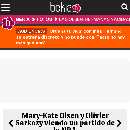
BEKIA
FOTOS
LAS OLSEN: HERMANAS NACIDAS 
AUDIENCIAS
'Ordena tu vida' con Inés Hernand
se estrena discreto y no puede con 'Padre no hay
más que uno'
Mary-Kate Olsen y Olivier
Sarkozy viendo un partido de