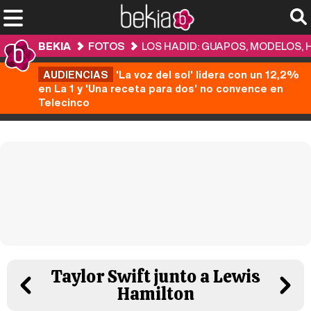
BEKIA
FOTOS
LOS HADID: GUAPOS, MODELOS,
AUDIENCIAS
'La voz del sol' lidera con un 12,2%
en La 1 y 'Una receta para dos' no convence en
Telecinco
Taylor Swift junto a Lewis
Hamilton