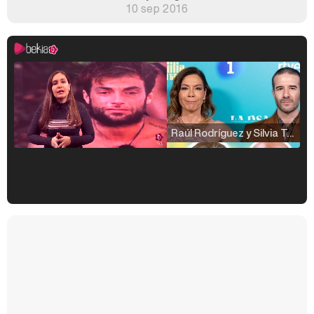
10 sep 2016
Raúl Rodríguez y Silvia Taulés nos cuentan su papel en 'La familia de la tele'
Kiko Matamoros y Lydia Lozano: "Nuestro público es de todas las edades y RTVE tiene un público muy pegado a las novelas, al que tenemos que captar"
Carlota Corredera y Javier de Hoyos: "La tele tiene que representar al público también y aquí están todos los perfiles posibles&quo;