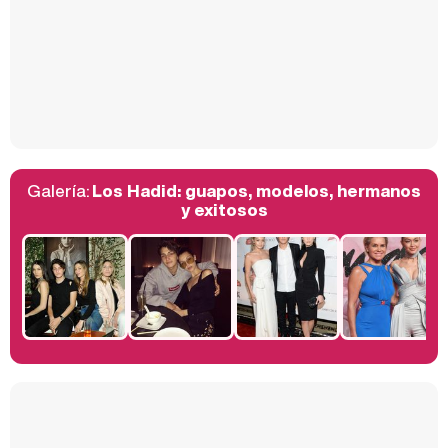
Así se tomó Felipe VI que la Infanta Sofía no quisiera recibir formación militar
Galería:
Los Hadid: guapos, modelos, hermanos
Belén Esteban: "Estoy emocionada, muy contenta y muy feliz por llegar a RTVE"
y exitosos
Manu Baqueiro: "Tuve como referente a Bruce Willis en 'Luz de Luna' para mi trabajo en la serie 'Perdiendo el juicio'"
Magdalena de Suecia responde a las críticas y explica por qué le han permitido lanzar su propio negocio