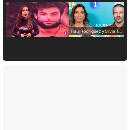
Raúl Rodríguez y Silvia Taulés nos cuentan su papel en 'La familia de la tele'
Kiko Matamoros y Lydia Lozano: "Nuestro público es de todas las edades y RTVE tiene un público muy pegado a las novelas, al que tenemos que captar"
Carlota Corredera y Javier de Hoyos: "La tele tiene que representar al público también y aquí están todos los perfiles posibles&quo;