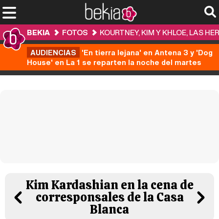
BEKIA
FOTOS
KOURTNEY, KIM Y KHLOE, LAS 
AUDIENCIAS
'En tierra lejana' en Antena 3 y 'Dog
House' en La 1 se reparten la noche del martes
Kim Kardashian en la cena de
corresponsales de la Casa
Blanca