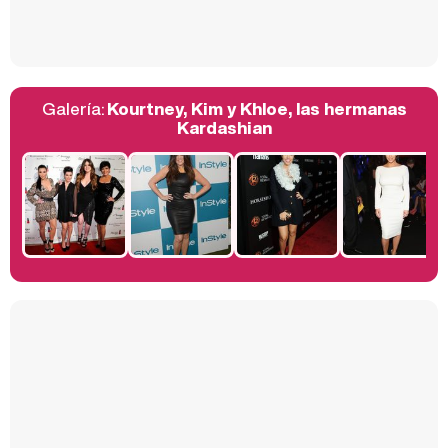
Así se tomó Felipe VI que la Infanta Sofía no quisiera recibir formación militar
Galería:
Kourtney, Kim y Khloe, las hermanas
Belén Esteban: "Estoy emocionada, muy contenta y muy feliz por llegar a RTVE"
Kardashian
Manu Baqueiro: "Tuve como referente a Bruce Willis en 'Luz de Luna' para mi trabajo en la serie 'Perdiendo el juicio'"
Magdalena de Suecia responde a las críticas y explica por qué le han permitido lanzar su propio negocio