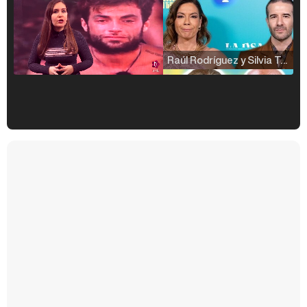
Raúl Rodríguez y Silvia Taulés nos cuentan su papel en 'La familia de la tele'
Kiko Matamoros y Lydia Lozano: "Nuestro público es de todas las edades y RTVE tiene un público muy pegado a las novelas, al que tenemos que captar"
Carlota Corredera y Javier de Hoyos: "La tele tiene que representar al público también y aquí están todos los perfiles posibles&quo;
Así se tomó Felipe VI que la Infanta Sofía no quisiera recibir formación militar