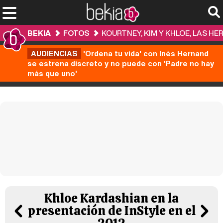
BEKIA
FOTOS
KOURTNEY, KIM Y KHLOE, LAS 
AUDIENCIAS
'Ordena tu vida' con Inés Hernand
se estrena discreto y no puede con 'Padre no hay
más que uno'
Khloe Kardashian en la
presentación de InStyle en el