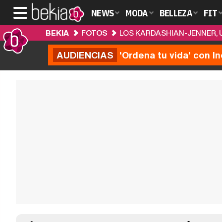
NEWS
MODA
BELLEZA
FIT
BEKIA
FOTOS
LOS KARDASHIAN-JENNER, U
AUDIENCIAS
'Ordena tu vida' con I