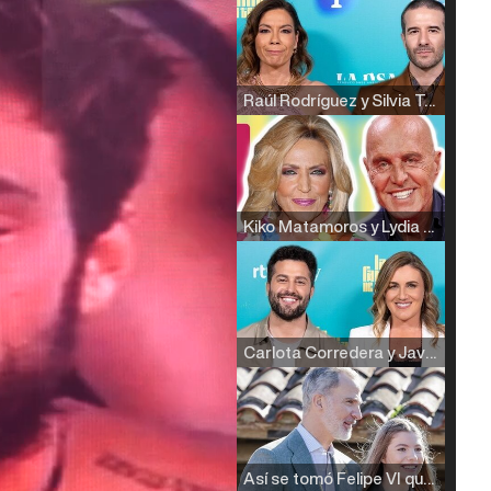
Raúl Rodríguez y Silvia Taulés nos cuentan su papel en 'La familia de la tele'
Kiko Matamoros y Lydia Lozano: "Nuestro público es de todas las edades y RTVE tiene un público muy pegado a las novelas, al que tenemos que captar"
Carlota Corredera y Javier de Hoyos: "La tele tiene que representar al público también y aquí están todos los perfiles posibles&quo;
Así se tomó Felipe VI que la Infanta Sofía no quisiera recibir formación militar