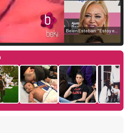
Belén Esteban: "Estoy emocionada, muy contenta y muy feliz por llegar a RTVE"
a
Manu Baqueiro: "Tuve como referente a Bruce Willis en 'Luz de Luna' para mi trabajo en la serie 'Perdiendo el juicio'"
Magdalena de Suecia responde a las críticas y explica por qué le han permitido lanzar su propio negocio