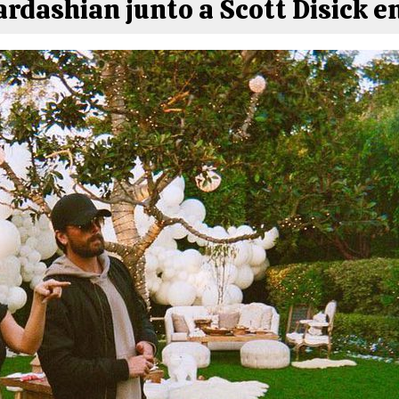
rdashian junto a Scott Disick e