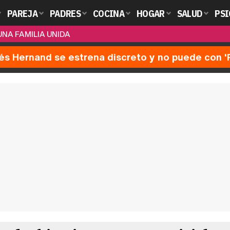
PAREJA
PADRES
COCINA
HOGAR
SALUD
PSI
NA FAMILIA UNIDA
nés Hernand se estrena discreto y no puede con 