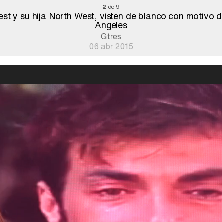
2
de 9
t y su hija North West, visten de blanco con motivo 
Angeles
Gtres
06 abr 2015