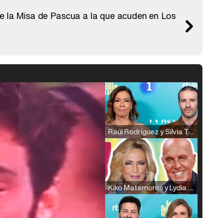
de la Misa de Pascua a la que acuden en Los
Raúl Rodríguez y Silvia Taulés nos cuentan su papel en 'La familia de la tele'
Kiko Matamoros y Lydia Lozano: "Nuestro público es de todas las edades y RTVE tiene un público muy pegado a las novelas, al que tenemos que captar"