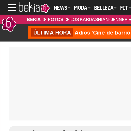
NEWS
MODA
BELLEZA
FIT
BEKIA
FOTOS
LOS KARDASHIAN-JENNER EN
ÚLTIMA HORA
Adiós 'Cine de barrio