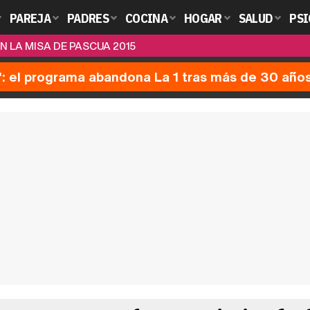
PAREJA
PADRES
COCINA
HOGAR
SALUD
PSI
 LA MISA DE PASCUA 2015
': el programa abandona La 1 tras más de 30 año