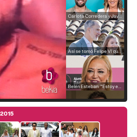
Carlota Corredera y Javier de Hoyos: "La tele tiene que representar al público también y aquí están todos los perfiles posibles&quo;
Así se tomó Felipe VI que la Infanta Sofía no quisiera recibir formación militar
Belén Esteban: "Estoy emocionada, muy contenta y muy feliz por llegar a RTVE"
 2015
Manu Baqueiro: "Tuve como referente a Bruce Willis en 'Luz de Luna' para mi trabajo en la serie 'Perdiendo el juicio'"