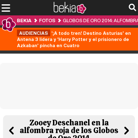
BEKIA
FOTOS
GLOBOS DE ORO 2014: ALFOMBR
AUDIENCIAS
'¡A todo tren! Destino Asturias' en
Antena 3 lidera y 'Harry Potter y el prisionero de
Azkaban' pincha en Cuatro
Zooey Deschanel en la
alfombra roja de los Globos