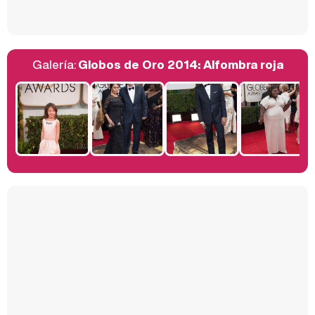
Galería:
Globos de Oro 2014: Alfombra roja
Belén Esteban: "Estoy emocionada, muy contenta y muy feliz por llegar a RTVE"
Manu Baqueiro: "Tuve como referente a Bruce Willis en 'Luz de Luna' para mi trabajo en la serie 'Perdiendo el juicio'"
Magdalena de Suecia responde a las críticas y explica por qué le han permitido lanzar su propio negocio