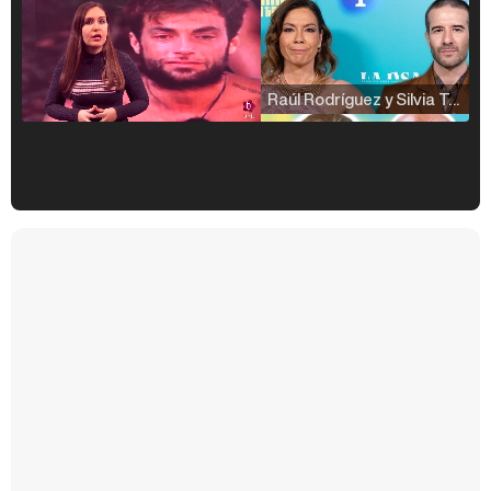
Raúl Rodríguez y Silvia Taulés nos cuentan su papel en 'La familia de la tele'
Kiko Matamoros y Lydia Lozano: "Nuestro público es de todas las edades y RTVE tiene un público muy pegado a las novelas, al que tenemos que captar"
Carlota Corredera y Javier de Hoyos: "La tele tiene que representar al público también y aquí están todos los perfiles posibles&quo;
Así se tomó Felipe VI que la Infanta Sofía no quisiera recibir formación militar