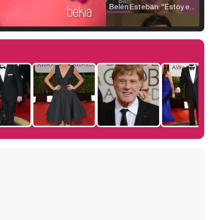
Belén Esteban: "Estoy emocionada, muy contenta y muy feliz por llegar a RTVE"
Manu Baqueiro: "Tuve como referente a Bruce Willis en 'Luz de Luna' para mi trabajo en la serie 'Perdiendo el juicio'"
Magdalena de Suecia responde a las críticas y explica por qué le han permitido lanzar su propio negocio