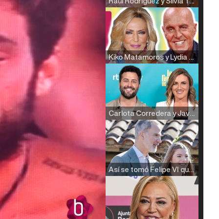
Raúl Rodríguez y Silvia Taulés nos cuentan su papel en 'La familia de la tele'
Kiko Matamoros y Lydia Lozano: "Nuestro público es de todas las edades y RTVE tiene un público muy pegado a las novelas, al que tenemos que captar"
Carlota Corredera y Javier de Hoyos: "La tele tiene que representar al público también y aquí están todos los perfiles posibles&quo;
Así se tomó Felipe VI que la Infanta Sofía no quisiera recibir formación militar