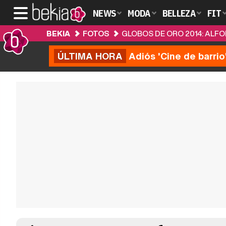
NEWS
MODA
BELLEZA
FIT
BEKIA
FOTOS
GLOBOS DE ORO 2014: ALF
ÚLTIMA HORA
Adiós 'Cine de barrio