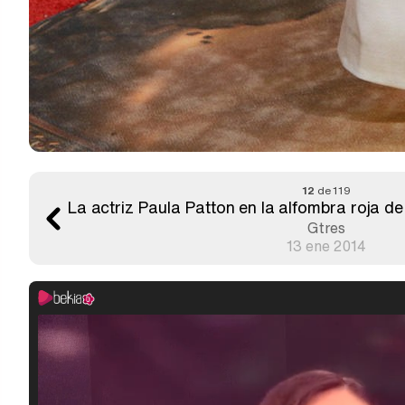
12
de 119
La actriz Paula Patton en la alfombra roja d
Gtres
13 ene 2014