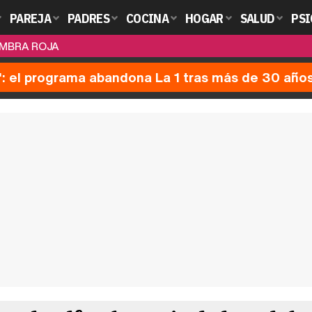
PAREJA
PADRES
COCINA
HOGAR
SALUD
PSI
OMBRA ROJA
': el programa abandona La 1 tras más de 30 año