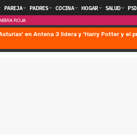
PAREJA
PADRES
COCINA
HOGAR
SALUD
PSI
OMBRA ROJA
Asturias' en Antena 3 lidera y 'Harry Potter y el 