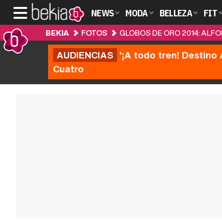
NEWS
MODA
BELLEZA
FIT
BEKIA
FOTOS
GLOBOS DE ORO 2014: ALF
AUDIENCIAS
'¡A todo tren! Destino 
Cuatro