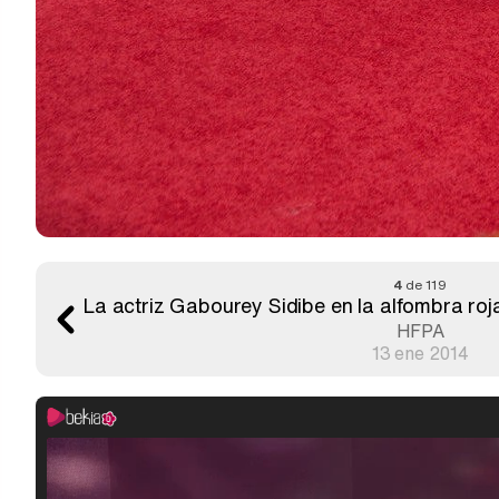
4
de 119
La actriz Gabourey Sidibe en la alfombra ro
HFPA
13 ene 2014