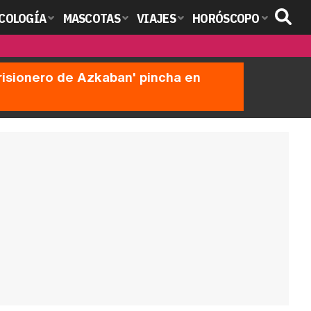
COLOGÍA
MASCOTAS
VIAJES
HORÓSCOPO
prisionero de Azkaban' pincha en