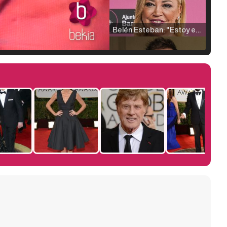
Belén Esteban: "Estoy emocionada, muy contenta y muy feliz por llegar a RTVE"
Manu Baqueiro: "Tuve como referente a Bruce Willis en 'Luz de Luna' para mi trabajo en la serie 'Perdiendo el juicio'"
Magdalena de Suecia responde a las críticas y explica por qué le han permitido lanzar su propio negocio