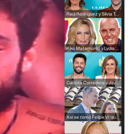
Raúl Rodríguez y Silvia Taulés nos cuentan su papel en 'La familia de la tele'
Kiko Matamoros y Lydia Lozano: "Nuestro público es de todas las edades y RTVE tiene un público muy pegado a las novelas, al que tenemos que captar"
Carlota Corredera y Javier de Hoyos: "La tele tiene que representar al público también y aquí están todos los perfiles posibles&quo;
Así se tomó Felipe VI que la Infanta Sofía no quisiera recibir formación militar