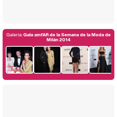
Así se tomó Felipe VI que la Infanta Sofía no quisiera recibir formación militar
Galería:
Gala amfAR de la Semana de la Moda de
Belén Esteban: "Estoy emocionada, muy contenta y muy feliz por llegar a RTVE"
Milán 2014
Manu Baqueiro: "Tuve como referente a Bruce Willis en 'Luz de Luna' para mi trabajo en la serie 'Perdiendo el juicio'"
Magdalena de Suecia responde a las críticas y explica por qué le han permitido lanzar su propio negocio