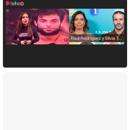
Raúl Rodríguez y Silvia Taulés nos cuentan su papel en 'La familia de la tele'
Kiko Matamoros y Lydia Lozano: "Nuestro público es de todas las edades y RTVE tiene un público muy pegado a las novelas, al que tenemos que captar"
Carlota Corredera y Javier de Hoyos: "La tele tiene que representar al público también y aquí están todos los perfiles posibles&quo;