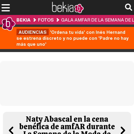
BEKIA
FOTOS
GALA AMFAR DE LA SEMANA DE L
AUDIENCIAS
'Ordena tu vida' con Inés Hernand
se estrena discreto y no puede con 'Padre no hay
más que uno'
Naty Abascal en la cena
benéfica de amfAR durante