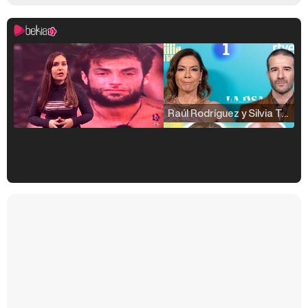
Raúl Rodríguez y Silvia Taulés nos cuentan su papel en 'La familia de la tele'
Kiko Matamoros y Lydia Lozano: "Nuestro público es de todas las edades y RTVE tiene un público muy pegado a las novelas, al que tenemos que captar"
Carlota Corredera y Javier de Hoyos: "La tele tiene que representar al público también y aquí están todos los perfiles posibles&quo;