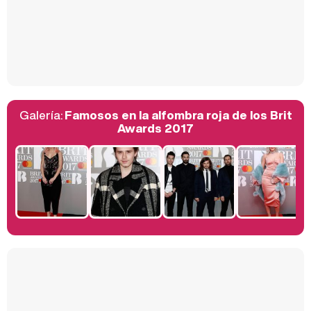
Así se tomó Felipe VI que la Infanta Sofía no quisiera recibir formación militar
Galería:
Famosos en la alfombra roja de los Brit
Belén Esteban: "Estoy emocionada, muy contenta y muy feliz por llegar a RTVE"
Awards 2017
Manu Baqueiro: "Tuve como referente a Bruce Willis en 'Luz de Luna' para mi trabajo en la serie 'Perdiendo el juicio'"
Magdalena de Suecia responde a las críticas y explica por qué le han permitido lanzar su propio negocio