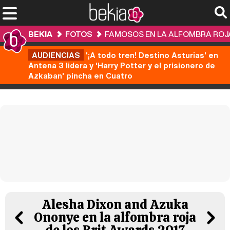
BEKIA
FOTOS
FAMOSOS EN LA ALFOMBRA ROJA
AUDIENCIAS
'¡A todo tren! Destino Asturias' en
Antena 3 lidera y 'Harry Potter y el prisionero de
Azkaban' pincha en Cuatro
Alesha Dixon and Azuka
Ononye en la alfombra roja