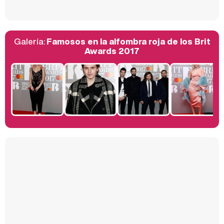
Galería:
Famosos en la alfombra roja de los Brit
Belén Esteban: "Estoy emocionada, muy contenta y muy feliz por llegar a RTVE"
Awards 2017
Manu Baqueiro: "Tuve como referente a Bruce Willis en 'Luz de Luna' para mi trabajo en la serie 'Perdiendo el juicio'"
Magdalena de Suecia responde a las críticas y explica por qué le han permitido lanzar su propio negocio