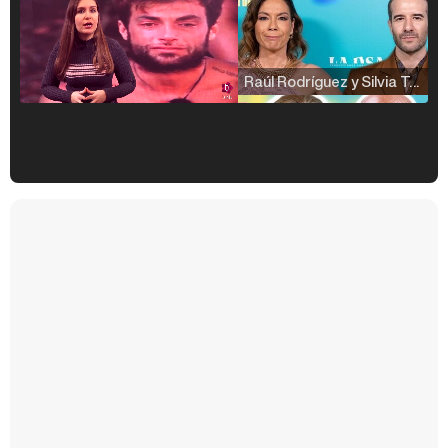
Raúl Rodríguez y Silvia Taulés nos cuentan su papel en 'La familia de la tele'
Kiko Matamoros y Lydia Lozano: "Nuestro público es de todas las edades y RTVE tiene un público muy pegado a las novelas, al que tenemos que captar"
Carlota Corredera y Javier de Hoyos: "La tele tiene que representar al público también y aquí están todos los perfiles posibles&quo;
Así se tomó Felipe VI que la Infanta Sofía no quisiera recibir formación militar