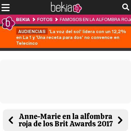
BEKIA
FOTOS
FAMOSOS EN LA ALFOMBRA ROJA
AUDIENCIAS
'La voz del sol' lidera con un 12,2%
en La 1 y 'Una receta para dos' no convence en
Telecinco
Anne-Marie en la alfombra
roja de los Brit Awards 2017