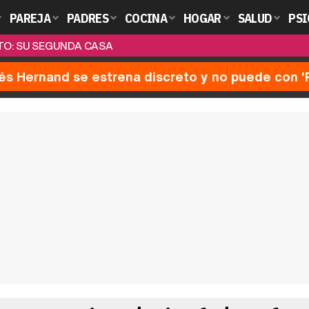
PAREJA
PADRES
COCINA
HOGAR
SALUD
PSI
TO: SU SEGUNDA CASA
nés Hernand se estrena discreto y no puede con 