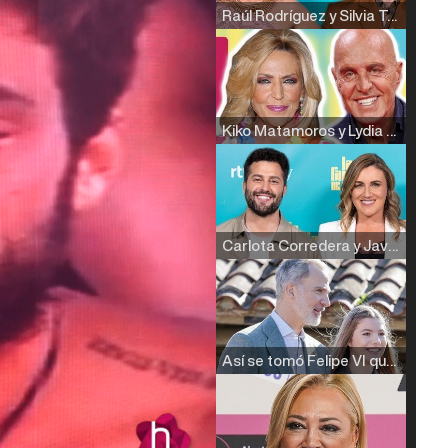
Raúl Rodríguez y Silvia Taulés nos cuentan su papel en 'La familia de la tele'
Kiko Matamoros y Lydia Lozano: "Nuestro público es de todas las edades y RTVE tiene un público muy pegado a las novelas, al que tenemos que captar"
Carlota Corredera y Javier de Hoyos: "La tele tiene que representar al público también y aquí están todos los perfiles posibles&quo;
Así se tomó Felipe VI que la Infanta Sofía no quisiera recibir formación militar