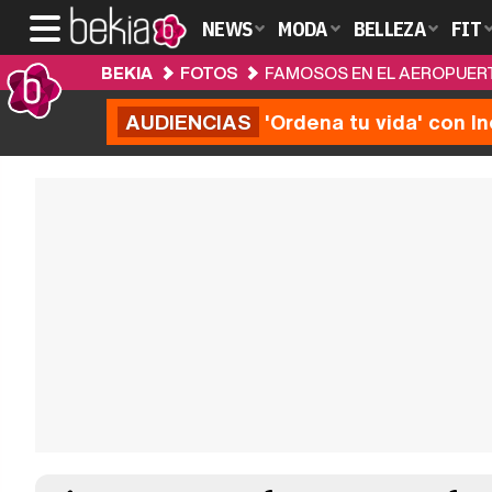
NEWS
MODA
BELLEZA
FIT
BEKIA
FOTOS
FAMOSOS EN EL AEROPUER
AUDIENCIAS
'Ordena tu vida' con I