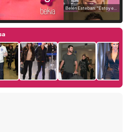
Belén Esteban: "Estoy emocionada, muy contenta y muy feliz por llegar a RTVE"
sa
Manu Baqueiro: "Tuve como referente a Bruce Willis en 'Luz de Luna' para mi trabajo en la serie 'Perdiendo el juicio'"
Magdalena de Suecia responde a las críticas y explica por qué le han permitido lanzar su propio negocio