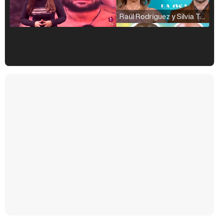
Raúl Rodríguez y Silvia Taulés nos cuentan su papel en 'La familia de la tele'
Kiko Matamoros y Lydia Lozano: "Nuestro público es de todas las edades y RTVE tiene un público muy pegado a las novelas, al que tenemos que captar"
Carlota Corredera y Javier de Hoyos: "La tele tiene que representar al público también y aquí están todos los perfiles posibles&quo;
Así se tomó Felipe VI que la Infanta Sofía no quisiera recibir formación militar