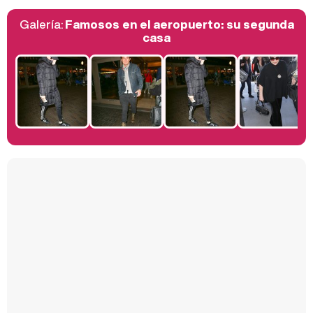
Galería:
Famosos en el aeropuerto: su segunda
Belén Esteban: "Estoy emocionada, muy contenta y muy feliz por llegar a RTVE"
casa
Manu Baqueiro: "Tuve como referente a Bruce Willis en 'Luz de Luna' para mi trabajo en la serie 'Perdiendo el juicio'"
Magdalena de Suecia responde a las críticas y explica por qué le han permitido lanzar su propio negocio