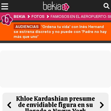
BEKIA
FOTOS
FAMOSOS EN EL AEROPUERTO: S
AUDIENCIAS
'Ordena tu vida' con Inés Hernand
se estrena discreto y no puede con 'Padre no hay
más que uno'
Khloe Kardashian presume
de envidiable figura en su