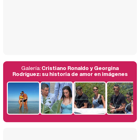
Así se tomó Felipe VI que la Infanta Sofía no quisiera recibir formación militar
Galería:
Cristiano Ronaldo y Georgina
Belén Esteban: "Estoy emocionada, muy contenta y muy feliz por llegar a RTVE"
Rodríguez: su historia de amor en imágenes
Manu Baqueiro: "Tuve como referente a Bruce Willis en 'Luz de Luna' para mi trabajo en la serie 'Perdiendo el juicio'"