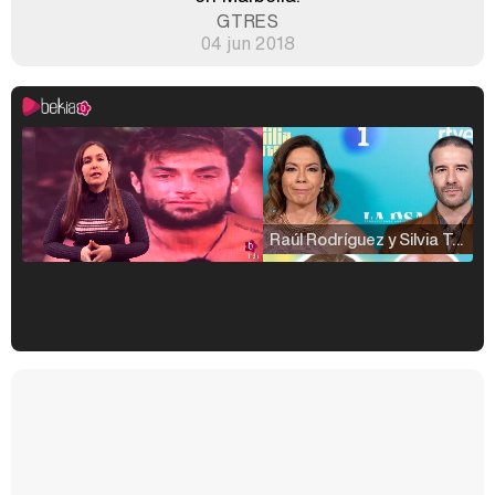
GTRES
04 jun 2018
Raúl Rodríguez y Silvia Taulés nos cuentan su papel en 'La familia de la tele'
Kiko Matamoros y Lydia Lozano: "Nuestro público es de todas las edades y RTVE tiene un público muy pegado a las novelas, al que tenemos que captar"
Carlota Corredera y Javier de Hoyos: "La tele tiene que representar al público también y aquí están todos los perfiles posibles&quo;