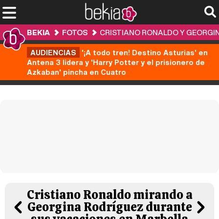
BEKIA
FOTOS
CRISTIANO RONALDO Y GEORGIN
AUDIENCIAS
'¡A todo tren! Destino Asturias' en
Antena 3 lidera y 'Harry Potter y el prisionero de
Azkaban' pincha en Cuatro
Cristiano Ronaldo mirando a
Georgina Rodríguez durante