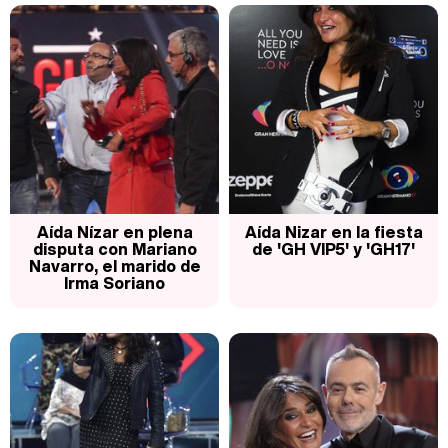
Carlota Corredera y Javier de Hoyos: "La tele tiene que representar al público también y aquí están todos los perfiles posibles&quo;
Así se tomó Felipe VI que la Infanta Sofía no quisiera recibir formación militar
Aída Nízar en plena
Aída Nizar en la fiesta
disputa con Mariano
de 'GH VIP5' y 'GH17'
Navarro, el marido de
Irma Soriano
Belén Esteban: "Estoy emocionada, muy contenta y muy feliz por llegar a RTVE"
Manu Baqueiro: "Tuve como referente a Bruce Willis en 'Luz de Luna' para mi trabajo en la serie 'Perdiendo el juicio'"