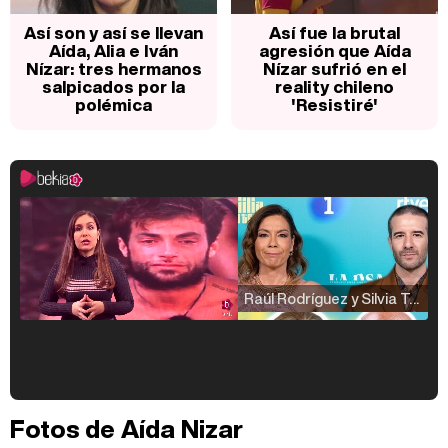
Así son y así se llevan
Así fue la brutal
Aída, Alia e Iván
agresión que Aída
Nízar: tres hermanos
Nízar sufrió en el
salpicados por la
reality chileno
polémica
'Resistiré'
Raúl Rodríguez y Silvia Taulés nos cuentan su papel en 'La familia de la tele'
Kiko Matamoros y Lydia Lozano: "Nuestro público es de todas las edades y RTVE tiene un público muy pegado a las novelas, al que tenemos que captar"
Fotos de Aída Nizar