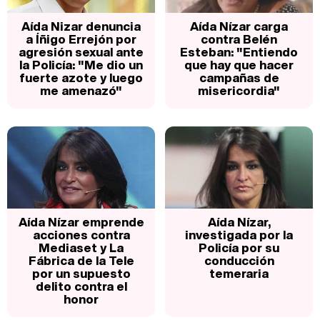
Aída Nizar denuncia
Aída Nízar carga
a Íñigo Errejón por
contra Belén
agresión sexual ante
Esteban: "Entiendo
la Policía: "Me dio un
que hay que hacer
fuerte azote y luego
campañas de
me amenazó"
misericordia"
Aída Nízar emprende
Aída Nízar,
acciones contra
investigada por la
Mediaset y La
Policía por su
Fábrica de la Tele
conducción
por un supuesto
temeraria
delito contra el
honor