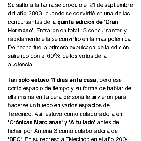
Su salto a la fama se produjo el 21 de septiembre
del año 2003, cuando se convirtió en una de las
concursantes de la
quinta edición de 'Gran
Belén Esteban: "Estoy emocionada, muy contenta y muy feliz por llegar a RTVE"
Hermano'
. Entraron en total 13 concursantes y
rápidamente ella se convirtió en la más polémica.
De hecho fue la primera expulsada de la edición,
saliendo con el 60% de los votos de la
Manu Baqueiro: "Tuve como referente a Bruce Willis en 'Luz de Luna' para mi trabajo en la serie 'Perdiendo el juicio'"
audiencia.
Tan
solo estuvo 11 días en la casa
, pero ese
corto espacio de tiempo y su forma de hablar de
ella misma en tercera persona le sirvieron para
Magdalena de Suecia responde a las críticas y explica por qué le han permitido lanzar su propio negocio
hacerse un hueco en varios espacios de
Telecinco. Así, estuvo como colaboradora en
'Crónicas Marcianas' y 'A tu lado'
antes de
fichar por Antena 3 como colaboradora de
'DEC'
. En su regreso a Telecinco en el año 2004