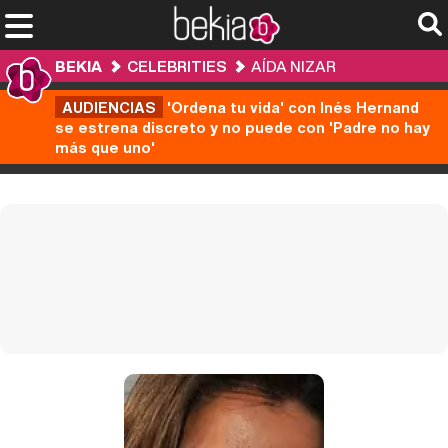
BEKIA
CELEBRITIES
AÍDA NIZAR
AUDIENCIAS
'Ordena tu vida' con Inés Hernand
se estrena discreto y no puede con 'Padre no hay
más que uno'