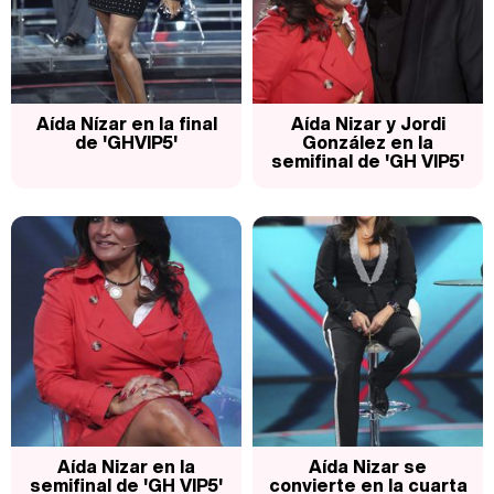
Magdalena de Suecia responde a las críticas y explica por qué le han permitido lanzar su propio negocio
Aída Nízar en la final
Aída Nizar y Jordi
de 'GHVIP5'
González en la
semifinal de 'GH VIP5'
Aída Nizar en la
Aída Nizar se
semifinal de 'GH VIP5'
convierte en la cuarta