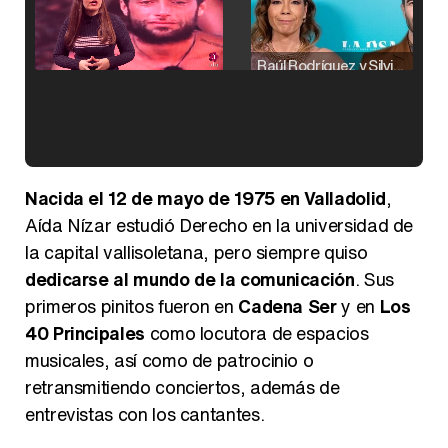
Raúl Rodríguez y Silvia Taulés nos cuentan su papel en 'La familia de la tele'
Kiko Matamoros y Lydia Lozano: "Nuestro público es de todas las edades y RTVE tiene un público muy pegado a las novelas, al que tenemos que captar"
Nacida el 12 de mayo de 1975 en Valladolid
,
Aída Nízar estudió Derecho en la universidad de
la capital vallisoletana, pero siempre quiso
dedicarse al mundo de la comunicación
. Sus
Carlota Corredera y Javier de Hoyos: "La tele tiene que representar al público también y aquí están todos los perfiles posibles&quo;
primeros pinitos fueron en
Cadena Ser
y en
Los
40 Principales
como locutora de espacios
musicales, así como de patrocinio o
retransmitiendo conciertos, además de
Así se tomó Felipe VI que la Infanta Sofía no quisiera recibir formación militar
entrevistas con los cantantes.