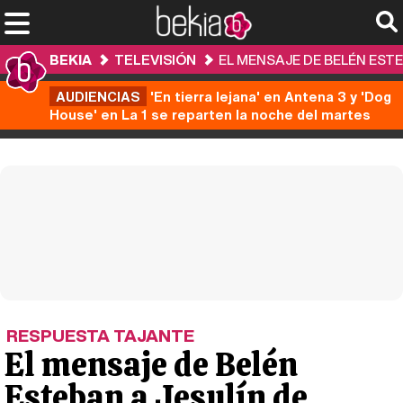
BEKIA
TELEVISIÓN
EL MENSAJE DE BELÉN EST
AUDIENCIAS
'En tierra lejana' en Antena 3 y 'Dog
House' en La 1 se reparten la noche del martes
RESPUESTA TAJANTE
El mensaje de Belén
Esteban a Jesulín de