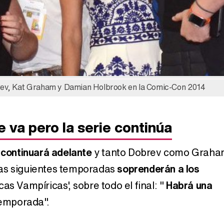
rev, Kat Graham y Damian Holbrook en la Comic-Con 2014
Nina Dobrev está desolada
Nina Dobr
 va pero la serie continúa
tras el compromiso de Iam
'Crónicas va
Somerhalder y Nikki Reed
seis t
e
continuará adelante
y tanto Dobrev como Grah
as siguientes temporadas
soprenderán a los
as Vampíricas', sobre todo el final: "
Habrá una
temporada".