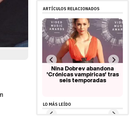
ARTÍCULOS RELACIONADOS
Ian Somerhalder y Nina
ev abandona
Dobrev celebran los 100
S
mpíricas' tras
episodios de 'Crónicas
Do
emporadas
vampíricas'
am
LO MÁS LEÍDO