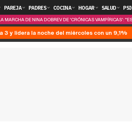
PAREJA
PADRES
COCINA
HOGAR
SALUD
PSI
LA MARCHA DE NINA DOBREV DE 'CRÓNICAS VAMPÍRICAS': "E
a 3 y lidera la noche del miércoles con un 9,1%