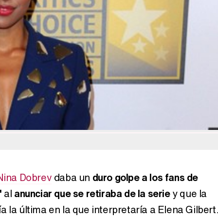
Belén Esteban: "Estoy emocionada, muy contenta y muy feliz por llegar a RTVE"
Manu Baqueiro: "Tuve como referente a Bruce Willis en 'Luz de Luna' para mi trabajo en la serie 'Perdiendo el juicio'"
Magdalena de Suecia responde a las críticas y explica por qué le han permitido lanzar su propio negocio
Nina Dobrev
daba un
duro golpe a los fans de
'
al
anunciar que se retiraba de la serie
y que la
 la última en la que interpretaría a Elena Gilbert