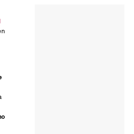
l
en
e
a
ho