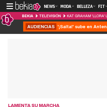
NEWS
MODA
BELLEZA
FIT
BEKIA
TELEVISIÓN
KAT GRAHAM 'LLORA' 
AUDIENCIAS
'¡Salta!' sube en Anten
LAMENTA SU MARCHA