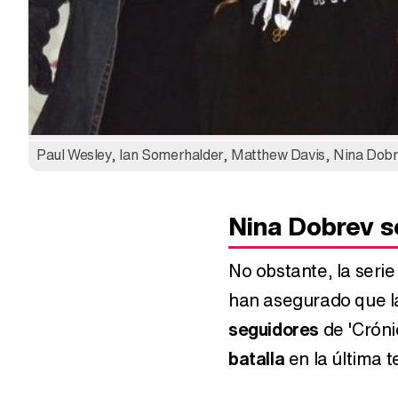
Paul Wesley, Ian Somerhalder, Matthew Davis, Nina Dob
Nina Dobrev se
No obstante, la seri
han asegurado que l
seguidores
de 'Crónic
batalla
en la última 