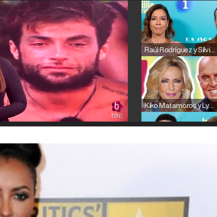
Raúl Rodríguez y Silvia Taulés nos cuentan su papel en 'La familia de la tele'
Kiko Matamoros y Lydia Lozano: "Nuestro público es de todas las edades y RTVE tiene un público muy pegado a las novelas, al que tenemos que captar"
Carlota Corredera y Javier de Hoyos: "La tele tiene que representar al público también y aquí están todos los perfiles posibles&quo;
Así se tomó Felipe VI que la Infanta Sofía no quisiera recibir formación militar