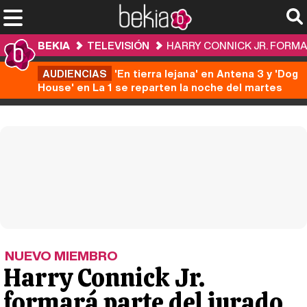
BEKIA
TELEVISIÓN
HARRY CONNICK JR. FORMAR
AUDIENCIAS
'En tierra lejana' en Antena 3 y 'Dog
House' en La 1 se reparten la noche del martes
NUEVO MIEMBRO
Harry Connick Jr.
formará parte del jurado