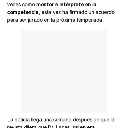
veces como
mentor e intérprete en la
Así se tomó Felipe VI que la Infanta Sofía no quisiera recibir formación militar
competencia
, esta vez ha firmado un acuerdo
para ser jurado en la próxima temporada.
Belén Esteban: "Estoy emocionada, muy contenta y muy feliz por llegar a RTVE"
Manu Baqueiro: "Tuve como referente a Bruce Willis en 'Luz de Luna' para mi trabajo en la serie 'Perdiendo el juicio'"
Magdalena de Suecia responde a las críticas y explica por qué le han permitido lanzar su propio negocio
La noticia llega una semana después de que la
revista dijera que
Dr. Lucas, quien era