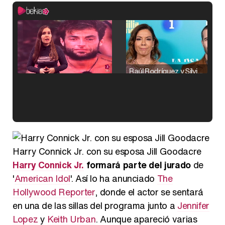
Raúl Rodríguez y Silvia Taulés nos cuentan su papel en 'La familia de la tele'
Kiko Matamoros y Lydia Lozano: "Nuestro público es de todas las edades y RTVE tiene un público muy pegado a las novelas, al que tenemos que captar"
Harry Connick Jr. con su esposa Jill Goodacre
Harry Connick Jr.
formará parte del jurado
de
'
American Idol
'. Así lo ha anunciado
The
Carlota Corredera y Javier de Hoyos: "La tele tiene que representar al público también y aquí están todos los perfiles posibles&quo;
Hollywood Reporter
, donde el actor se sentará
en una de las sillas del programa junto a
Jennifer
Lopez
y
Keith Urban
. Aunque apareció varias