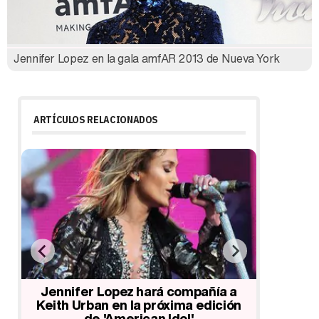
Jennifer Lopez en la gala amfAR 2013 de Nueva York
ARTÍCULOS RELACIONADOS
Nicki Minaj no volverá a ser jueza en
Ma
la próxima temporada del concurso
aband
a a
'American Idol'
Idol'