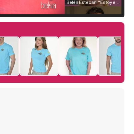
Belén Esteban: "Estoy emocionada, muy contenta y muy feliz por llegar a RTVE"
Manu Baqueiro: "Tuve como referente a Bruce Willis en 'Luz de Luna' para mi trabajo en la serie 'Perdiendo el juicio'"
Magdalena de Suecia responde a las críticas y explica por qué le han permitido lanzar su propio negocio