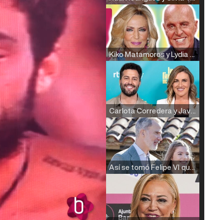
Kiko Matamoros y Lydia Lozano: "Nuestro público es de todas las edades y RTVE tiene un público muy pegado a las novelas, al que tenemos que captar"
Carlota Corredera y Javier de Hoyos: "La tele tiene que representar al público también y aquí están todos los perfiles posibles&quo;
Así se tomó Felipe VI que la Infanta Sofía no quisiera recibir formación militar