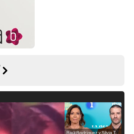
'
Raúl Rodríguez y Silvia Taulés nos cuentan su papel en 'La familia de la tele'