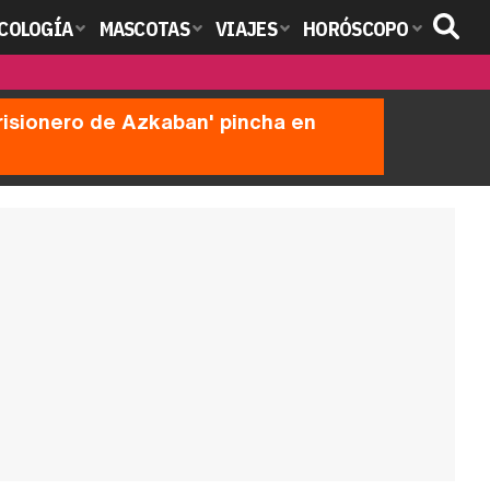
COLOGÍA
MASCOTAS
VIAJES
HORÓSCOPO
prisionero de Azkaban' pincha en