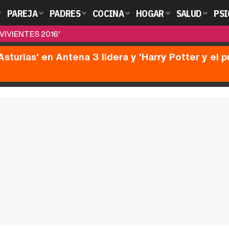
PAREJA
PADRES
COCINA
HOGAR
SALUD
PSI
IVIENTES 2016'
Asturias' en Antena 3 lidera y 'Harry Potter y el 