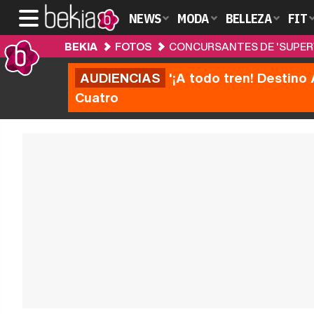
NEWS
MODA
BELLEZA
FIT
BEKIA
FOTOS
CONCURSANTES DE 'SUPERV
AUDIENCIAS
'¡A todo tren! Destino 
Cuatro