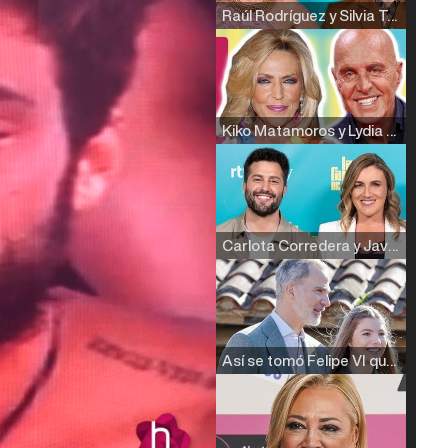
Raúl Rodríguez y Silvia Taulés nos cuentan su papel en 'La familia de la tele'
Kiko Matamoros y Lydia Lozano: "Nuestro público es de todas las edades y RTVE tiene un público muy pegado a las novelas, al que tenemos que captar"
Carlota Corredera y Javier de Hoyos: "La tele tiene que representar al público también y aquí están todos los perfiles posibles&quo;
Así se tomó Felipe VI que la Infanta Sofía no quisiera recibir formación militar