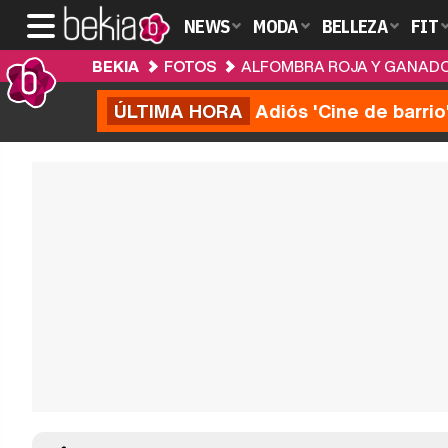
NEWS
MODA
BELLEZA
FIT
BEKIA
FOTOS
ALFOMBRA ROJA Y GANADOR
ÚLTIMA HORA
Adiós 'Cine de barrio