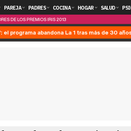
PAREJA
PADRES
COCINA
HOGAR
SALUD
PSI
ES DE LOS PREMIOS IRIS 2013
': el programa abandona La 1 tras más de 30 año