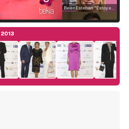
Belén Esteban: "Estoy emocionada, muy contenta y muy feliz por llegar a RTVE"
s 2013
Manu Baqueiro: "Tuve como referente a Bruce Willis en 'Luz de Luna' para mi trabajo en la serie 'Perdiendo el juicio'"
Magdalena de Suecia responde a las críticas y explica por qué le han permitido lanzar su propio negocio