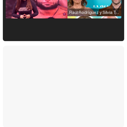
Raúl Rodríguez y Silvia Taulés nos cuentan su papel en 'La familia de la tele'
Kiko Matamoros y Lydia Lozano: "Nuestro público es de todas las edades y RTVE tiene un público muy pegado a las novelas, al que tenemos que captar"
Carlota Corredera y Javier de Hoyos: "La tele tiene que representar al público también y aquí están todos los perfiles posibles&quo;
Así se tomó Felipe VI que la Infanta Sofía no quisiera recibir formación militar