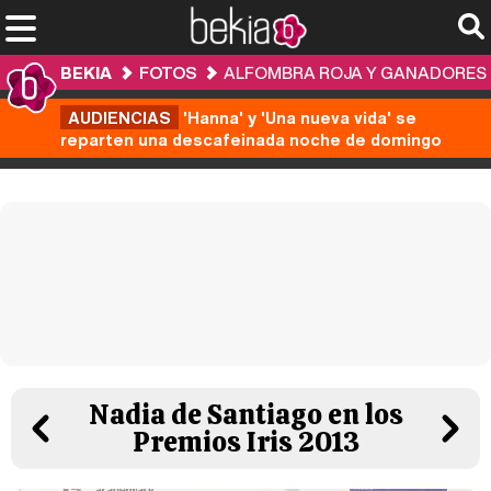
BEKIA
FOTOS
ALFOMBRA ROJA Y GANADORES DE
AUDIENCIAS
'Hanna' y 'Una nueva vida' se
reparten una descafeinada noche de domingo
Nadia de Santiago en los
Premios Iris 2013