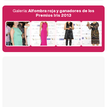
Galería:
Alfombra roja y ganadores de los
Belén Esteban: "Estoy emocionada, muy contenta y muy feliz por llegar a RTVE"
Premios Iris 2013
Manu Baqueiro: "Tuve como referente a Bruce Willis en 'Luz de Luna' para mi trabajo en la serie 'Perdiendo el juicio'"
Magdalena de Suecia responde a las críticas y explica por qué le han permitido lanzar su propio negocio