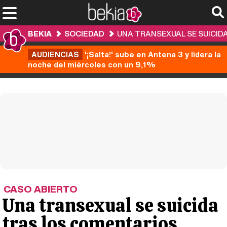
BEKIA
SOCIEDAD
UNA TRANSEXUAL SE SUICID
AUDIENCIAS
'¡Salta!' sube en Antena 3 y lidera la
noche del miércoles con un 9,1%
CASO ABIERTO
Una transexual se suicida
tras los comentarios