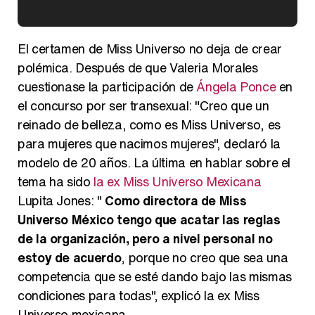
Kiko Matamoros y Lydia Lozano: "Nuestro público es de todas las edades y RTVE tiene un público muy pegado a las novelas, al que tenemos que captar"
El certamen de Miss Universo no deja de crear
polémica. Después de que Valeria Morales
cuestionase la participación de
Ángela Ponce
en
el concurso por ser transexual: "Creo que un
Carlota Corredera y Javier de Hoyos: "La tele tiene que representar al público también y aquí están todos los perfiles posibles&quo;
reinado de belleza, como es Miss Universo, es
para mujeres que nacimos mujeres", declaró la
modelo de 20 años. La última en hablar sobre el
tema ha sido
la ex Miss Universo Mexicana
Así se tomó Felipe VI que la Infanta Sofía no quisiera recibir formación militar
Lupita Jones: "
Como directora de Miss
Universo México tengo que acatar las reglas
de la organización, pero a nivel personal no
estoy de acuerdo
, porque no creo que sea una
competencia que se esté dando bajo las mismas
Belén Esteban: "Estoy emocionada, muy contenta y muy feliz por llegar a RTVE"
condiciones para todas", explicó la ex Miss
Universo mexicana.