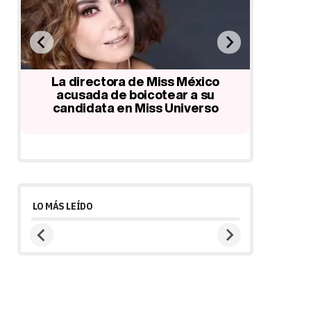
al:
La directora de Miss México
Las 12+
acusada de boicotear a su
bisex
candidata en Miss Universo
in
LO MÁS LEÍDO