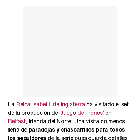
Belén Esteban: "Estoy emocionada, muy contenta y muy feliz por llegar a RTVE"
Manu Baqueiro: "Tuve como referente a Bruce Willis en 'Luz de Luna' para mi trabajo en la serie 'Perdiendo el juicio'"
La
Reina Isabel II de Inglaterra
ha visitado el set
Magdalena de Suecia responde a las críticas y explica por qué le han permitido lanzar su propio negocio
de la producción de '
Juego de Tronos
' en
Belfast
, Irlanda del Norte. Una visita no menos
llena de
paradojas y chascarrillos para todos
los seguidores
de la serie pues guarda detalles