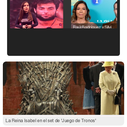
Raúl Rodríguez y Silvia Taulés nos cuentan su papel en 'La familia de la tele'
Kiko Matamoros y Lydia Lozano: "Nuestro público es de todas las edades y RTVE tiene un público muy pegado a las novelas, al que tenemos que captar"
Carlota Corredera y Javier de Hoyos: "La tele tiene que representar al público también y aquí están todos los perfiles posibles&quo;
La Reina Isabel en el set de 'Juego de Tronos'
Así se tomó Felipe VI que la Infanta Sofía no quisiera recibir formación militar