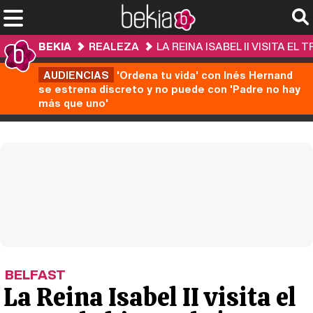
BEKIA
REALEZA
LA REINA ISABEL II VISITA E
AUDIENCIAS
'Ordena tu vida' con Inés Hernand
se estrena discreto y no puede con 'Padre no hay
más que uno'
BELFAST
La Reina Isabel II visita el