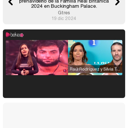
prenavideño de la Familia Real Británica
2024 en Buckingham Palace.
Gtres
19 dic 2024
Raúl Rodríguez y Silvia Taulés nos cuentan su papel en 'La familia de la tele'
Kiko Matamoros y Lydia Lozano: "Nuestro público es de todas las edades y RTVE tiene un público muy pegado a las novelas, al que tenemos que captar"