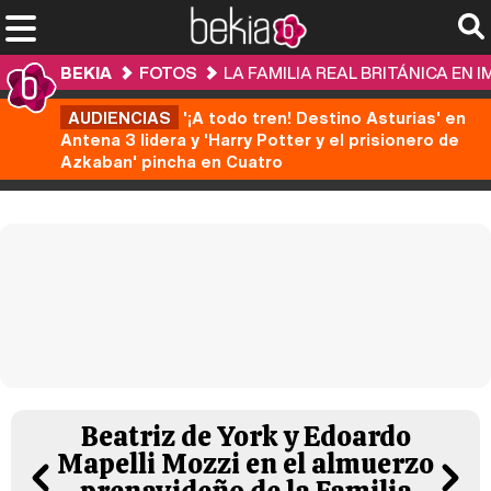
BEKIA
FOTOS
LA FAMILIA REAL BRITÁNICA EN 
AUDIENCIAS
'¡A todo tren! Destino Asturias' en
Antena 3 lidera y 'Harry Potter y el prisionero de
Azkaban' pincha en Cuatro
Beatriz de York y Edoardo
Mapelli Mozzi en el almuerzo