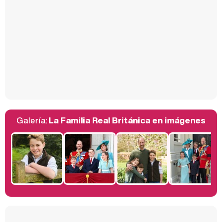
Carlota Corredera y Javier de Hoyos: "La tele tiene que representar al público también y aquí están todos los perfiles posibles&quo;
Así se tomó Felipe VI que la Infanta Sofía no quisiera recibir formación militar
Galería:
La Familia Real Británica en imágenes
Belén Esteban: "Estoy emocionada, muy contenta y muy feliz por llegar a RTVE"
Manu Baqueiro: "Tuve como referente a Bruce Willis en 'Luz de Luna' para mi trabajo en la serie 'Perdiendo el juicio'"