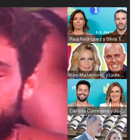
Raúl Rodríguez y Silvia Taulés nos cuentan su papel en 'La familia de la tele'
Kiko Matamoros y Lydia Lozano: "Nuestro público es de todas las edades y RTVE tiene un público muy pegado a las novelas, al que tenemos que captar"
Carlota Corredera y Javier de Hoyos: "La tele tiene que representar al público también y aquí están todos los perfiles posibles&quo;