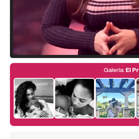
Galería:
El P