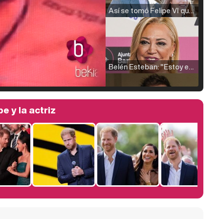
Así se tomó Felipe VI que la Infanta Sofía no quisiera recibir formación militar
Belén Esteban: "Estoy emocionada, muy contenta y muy feliz por llegar a RTVE"
e y la actriz
Manu Baqueiro: "Tuve como referente a Bruce Willis en 'Luz de Luna' para mi trabajo en la serie 'Perdiendo el juicio'"
Magdalena de Suecia responde a las críticas y explica por qué le han permitido lanzar su propio negocio