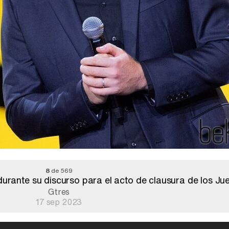
8
de 569
durante su discurso para el acto de clausura de los Ju
Gtres
17 sep 2023