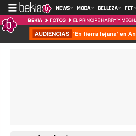
NEWS
MODA
BELLEZA
FIT
BEKIA
FOTOS
EL PRÍNCIPE HARRY Y MEGH
AUDIENCIAS
'En tierra lejana' en A