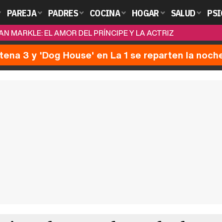
PAREJA
PADRES
COCINA
HOGAR
SALUD
PSI
AN MARKLE: EL AMOR DEL PRÍNCIPE Y LA ACTRIZ
ntena 3 y 'Dog House' en La 1 se reparten la noch