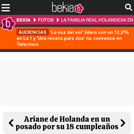
BEKIA
FOTOS
LA FAMILIA REAL HOLANDESA E
AUDIENCIAS
'La voz del sol' lidera con un 12,2%
en La 1 y 'Una receta para dos' no convence en
Telecinco
Ariane de Holanda en un
posado por su 18 cumpleaños