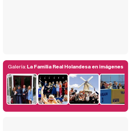
Carlota Corredera y Javier de Hoyos: "La tele tiene que representar al público también y aquí están todos los perfiles posibles&quo;
Así se tomó Felipe VI que la Infanta Sofía no quisiera recibir formación militar
Galería:
La Familia Real Holandesa en imágenes
Belén Esteban: "Estoy emocionada, muy contenta y muy feliz por llegar a RTVE"
Manu Baqueiro: "Tuve como referente a Bruce Willis en 'Luz de Luna' para mi trabajo en la serie 'Perdiendo el juicio'"