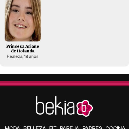
Princesa Ariane
de Holanda
Realeza, 19 años
MODA
BELLEZA
FIT
PAREJA
PADRES
COCINA