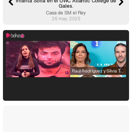
Infanta Sofía en el UWC Atlantic College de
Gales.
Casa de SM el Rey
26 may 2025
Raúl Rodríguez y Silvia Taulés nos cuentan su papel en 'La familia de la tele'
Kiko Matamoros y Lydia Lozano: "Nuestro público es de todas las edades y RTVE tiene un público muy pegado a las novelas, al que tenemos que captar"