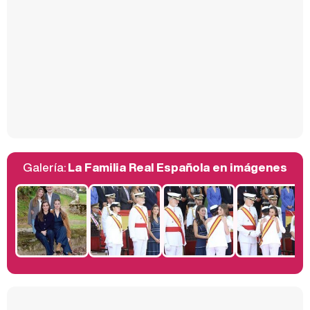
Carlota Corredera y Javier de Hoyos: "La tele tiene que representar al público también y aquí están todos los perfiles posibles&quo;
Así se tomó Felipe VI que la Infanta Sofía no quisiera recibir formación militar
Galería:
La Familia Real Española en imágenes
Belén Esteban: "Estoy emocionada, muy contenta y muy feliz por llegar a RTVE"
Manu Baqueiro: "Tuve como referente a Bruce Willis en 'Luz de Luna' para mi trabajo en la serie 'Perdiendo el juicio'"