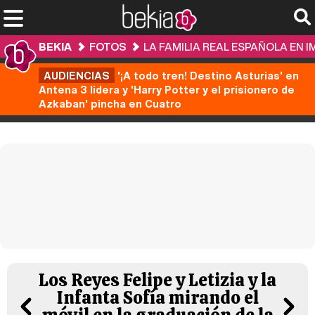
BEKIA
FOTOS
LA FAMILIA REAL ESPAÑOLA EN 
AUDIENCIAS
'¡A todo tren! Destino Asturias' en
Antena 3 lidera y 'Harry Potter y el prisionero de
Azkaban' pincha en Cuatro
Los Reyes Felipe y Letizia y la
Infanta Sofía mirando el