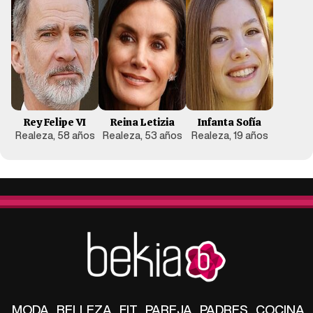
Rey Felipe VI
Reina Letizia
Infanta Sofía
Realeza, 58 años
Realeza, 53 años
Realeza, 19 años
MODA
BELLEZA
FIT
PAREJA
PADRES
COCINA