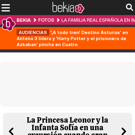
BEKIA
FOTOS
LA FAMILIA REAL ESPAÑOLA EN 
AUDIENCIAS
'¡A todo tren! Destino Asturias' en
Antena 3 lidera y 'Harry Potter y el prisionero de
Azkaban' pincha en Cuatro
La Princesa Leonor y la
Infanta Sofía en una