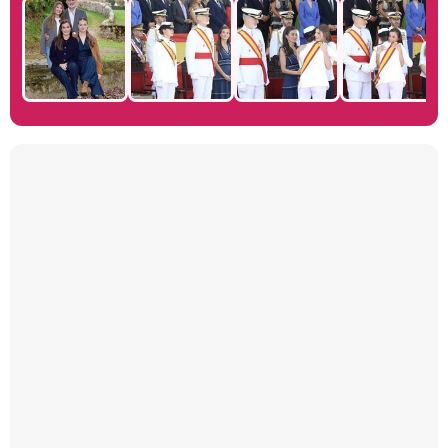
Manu Baqueiro: "Tuve como referente a Bruce Willis en 'Luz de Luna' para mi trabajo en la serie 'Perdiendo el juicio'"
Magdalena de Suecia responde a las críticas y explica por qué le han permitido lanzar su propio negocio