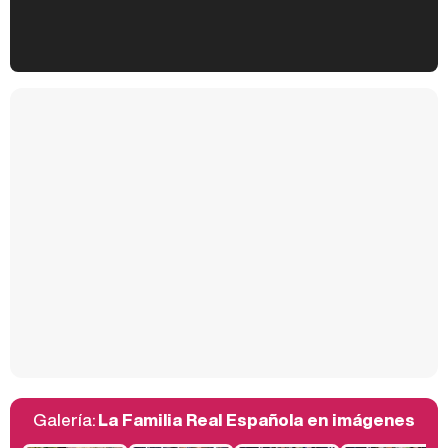
Kiko Matamoros y Lydia Lozano: "Nuestro público es de todas las edades y RTVE tiene un público muy pegado a las novelas, al que tenemos que captar"
Carlota Corredera y Javier de Hoyos: "La tele tiene que representar al público también y aquí están todos los perfiles posibles&quo;
Así se tomó Felipe VI que la Infanta Sofía no quisiera recibir formación militar
Galería:
La Familia Real Española en imágenes
Belén Esteban: "Estoy emocionada, muy contenta y muy feliz por llegar a RTVE"