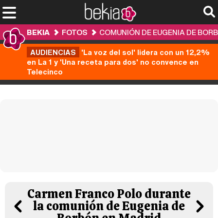
BEKIA
FOTOS
COMUNIÓN DE EUGENIA DE BOR
AUDIENCIAS
'La voz del sol' lidera con un 12,2%
en La 1 y 'Una receta para dos' no convence en
Telecinco
Carmen Franco Polo durante
la comunión de Eugenia de