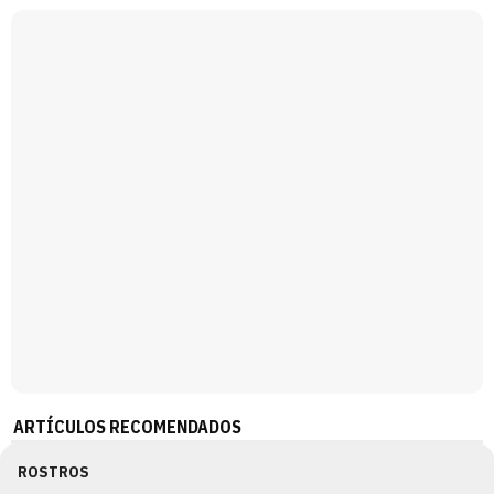
Magdalena de Suecia responde a las críticas y explica por qué le han permitido lanzar su propio negocio
ARTÍCULOS RECOMENDADOS
ROSTROS