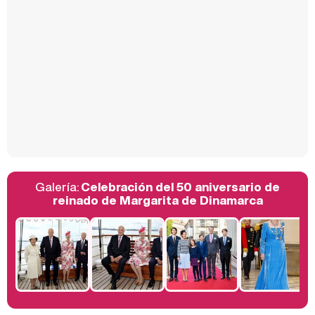
Carlota Corredera y Javier de Hoyos: "La tele tiene que representar al público también y aquí están todos los perfiles posibles&quo;
Así se tomó Felipe VI que la Infanta Sofía no quisiera recibir formación militar
Galería:
Celebración del 50 aniversario de
Belén Esteban: "Estoy emocionada, muy contenta y muy feliz por llegar a RTVE"
reinado de Margarita de Dinamarca
Manu Baqueiro: "Tuve como referente a Bruce Willis en 'Luz de Luna' para mi trabajo en la serie 'Perdiendo el juicio'"