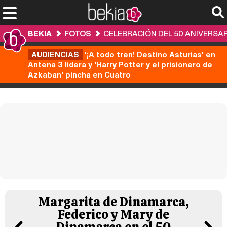
BEKIA
FOTOS
CELEBRACIÓN DEL 50 ANIVERSA
AUDIENCIAS
'¡A todo tren! Destino Asturias' en
Antena 3 lidera y 'Harry Potter y el prisionero de
Azkaban' pincha en Cuatro
Margarita de Dinamarca,
Federico y Mary de