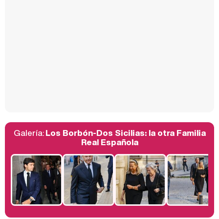
Carlota Corredera y Javier de Hoyos: "La tele tiene que representar al público también y aquí están todos los perfiles posibles&quo;
Así se tomó Felipe VI que la Infanta Sofía no quisiera recibir formación militar
Galería:
Los Borbón-Dos Sicilias: la otra Familia
Belén Esteban: "Estoy emocionada, muy contenta y muy feliz por llegar a RTVE"
Real Española
Manu Baqueiro: "Tuve como referente a Bruce Willis en 'Luz de Luna' para mi trabajo en la serie 'Perdiendo el juicio'"