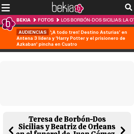
BEKIA
FOTOS
LOS BORBÓN-DOS SICILIAS: LA 
AUDIENCIAS
'¡A todo tren! Destino Asturias' en
Antena 3 lidera y 'Harry Potter y el prisionero de
Azkaban' pincha en Cuatro
Teresa de Borbón-Dos
Sicilias y Beatriz de Orleans