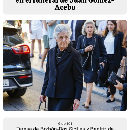
en el funeral de Juan Gómez-
Acebo
6
de 101
Teresa de Borbón-Dos Sicilias y Beatriz de