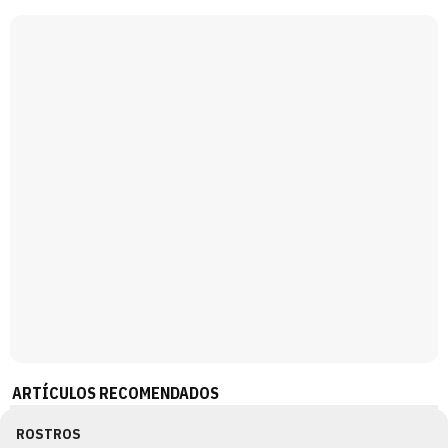
Magdalena de Suecia responde a las críticas y explica por qué le han permitido lanzar su propio negocio
ARTÍCULOS RECOMENDADOS
ROSTROS