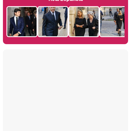
Manu Baqueiro: "Tuve como referente a Bruce Willis en 'Luz de Luna' para mi trabajo en la serie 'Perdiendo el juicio'"
Magdalena de Suecia responde a las críticas y explica por qué le han permitido lanzar su propio negocio