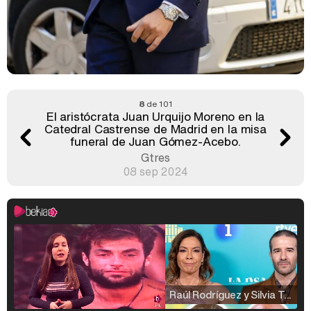
8
de 101
El aristócrata Juan Urquijo Moreno en la
Catedral Castrense de Madrid en la misa
funeral de Juan Gómez-Acebo.
Gtres
08 sep 2024
Raúl Rodríguez y Silvia Taulés nos cuentan su papel en 'La familia de la tele'