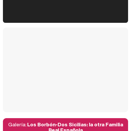
Kiko Matamoros y Lydia Lozano: "Nuestro público es de todas las edades y RTVE tiene un público muy pegado a las novelas, al que tenemos que captar"
Carlota Corredera y Javier de Hoyos: "La tele tiene que representar al público también y aquí están todos los perfiles posibles&quo;
Así se tomó Felipe VI que la Infanta Sofía no quisiera recibir formación militar
Galería:
Los Borbón-Dos Sicilias: la otra Familia
Belén Esteban: "Estoy emocionada, muy contenta y muy feliz por llegar a RTVE"
Real Española