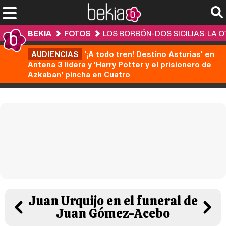
BEKIA
FOTOS
LOS BORBÓN-DOS SICILIAS: LA 
AUDIENCIAS
'¡A todo tren! Destino Asturias' en
Antena 3 lidera y 'Harry Potter y el prisionero de
Azkaban' pincha en Cuatro
Juan Urquijo en el funeral de
Juan Gómez-Acebo