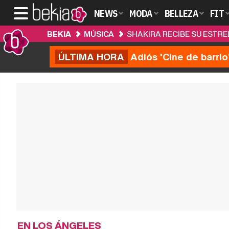
NEWS
MODA
BELLEZA
FIT
BEKIA
MÚSICA
SHAKIRA RECIBE SU ESTRE
ÚLTIMA HORA
Adiós 'Cine de barrio
EN LOS ÁNGELES