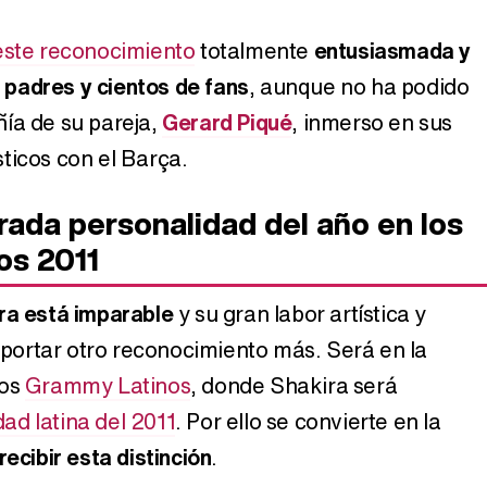
Belén Esteban: "Estoy emocionada, muy contenta y muy feliz por llegar a RTVE"
este reconocimiento
totalmente
entusiasmada y
padres y cientos de fans
, aunque no ha podido
ía de su pareja,
Gerard Piqué
, inmerso en sus
ticos con el Barça.
Manu Baqueiro: "Tuve como referente a Bruce Willis en 'Luz de Luna' para mi trabajo en la serie 'Perdiendo el juicio'"
rada personalidad del año en los
os 2011
Magdalena de Suecia responde a las críticas y explica por qué le han permitido lanzar su propio negocio
ra está imparable
y su gran labor artística y
reportar otro reconocimiento más. Será en la
ios
Grammy Latinos
, donde Shakira será
ad latina del 2011
. Por ello se convierte en la
recibir esta distinción
.