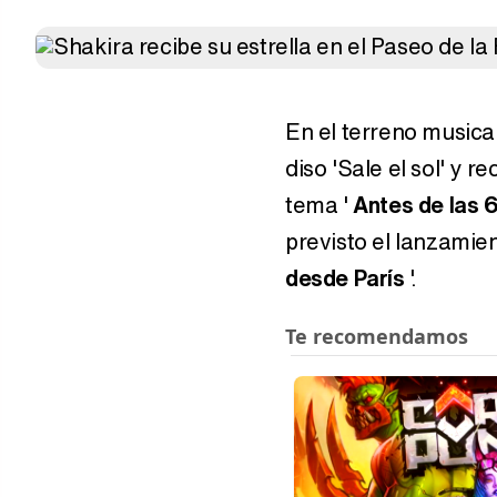
En el terreno musical
diso 'Sale el sol' y 
tema '
Antes de las 
previsto el lanzamien
desde París
'.