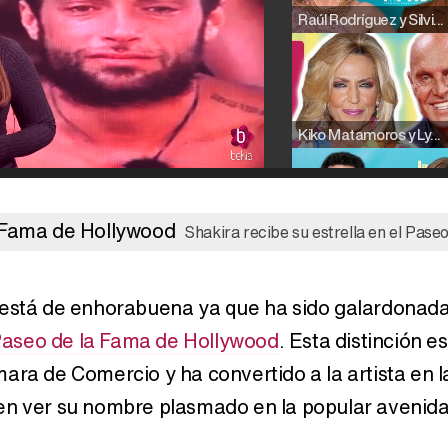
Raúl Rodríguez y Silvia Taulés nos cuentan su papel en 'La familia de la tele'
Kiko Matamoros y Lydia Lozano: "Nuestro público es de todas las edades y RTVE tiene un público muy pegado a las novelas, al que tenemos que captar"
Shakira recibe su estrella en el Pase
Carlota Corredera y Javier de Hoyos: "La tele tiene que representar al público también y aquí están todos los perfiles posibles&quo;
está de enhorabuena ya que ha sido galardonad
aseo de la Fama de Hollywood
. Esta distinción es
Así se tomó Felipe VI que la Infanta Sofía no quisiera recibir formación militar
ara de Comercio y ha convertido a la artista en l
n ver su nombre plasmado en la popular avenid