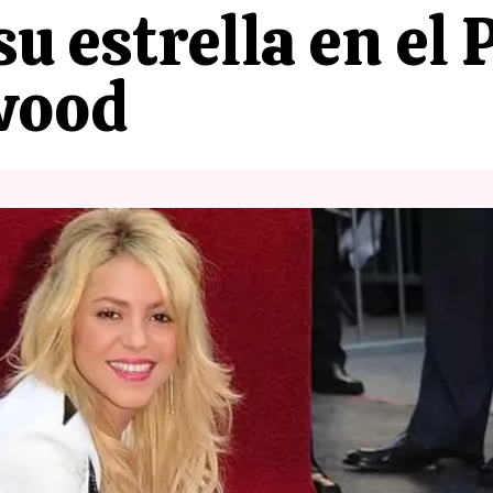
u estrella en el 
wood