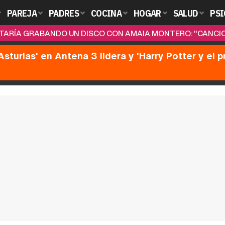
PAREJA
PADRES
COCINA
HOGAR
SALUD
PSI
STARÍA GRABANDO UN DISCO CON AMAIA MONTERO: "CANCIO
Asturias' en Antena 3 lidera y 'Harry Potter y el 