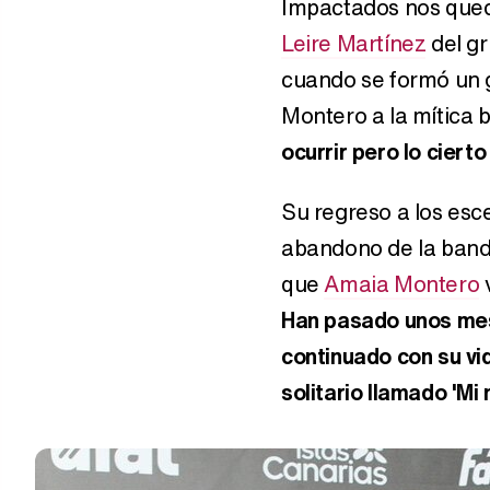
Impactados nos que
Leire Martínez
del g
cuando se formó un g
Montero a la mítica 
ocurrir pero lo cier
Su regreso a los esc
abandono de la banda
que
Amaia Montero
v
Han pasado unos mes
continuado con su vi
solitario llamado 'Mi