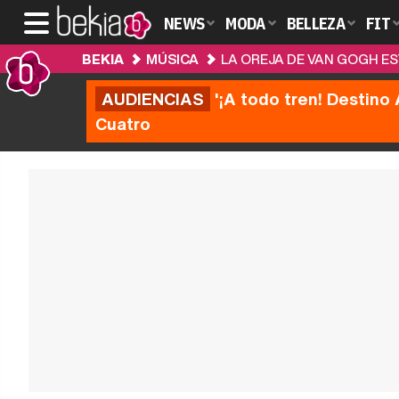
NEWS
MODA
BELLEZA
FIT
BEKIA
MÚSICA
LA OREJA DE VAN GOGH E
AUDIENCIAS
'¡A todo tren! Destino 
Cuatro