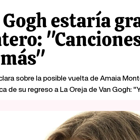
n Gogh estaría gr
ero: "Canciones
o más"
 clara sobre la posible vuelta de Amaia Mon
a de su regreso a La Oreja de Van Gogh: "