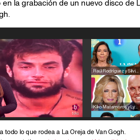
 en la grabación de un nuevo disco de 
gh.
Raúl Rodríguez y Silvia Taulés nos cuentan su papel en 'La familia de la tele'
Kiko Matamoros y Lydia Lozano: "Nuestro público es de todas las edades y RTVE tiene un público muy pegado a las novelas, al que tenemos que captar"
a todo lo que rodea a La Oreja de Van Gogh.