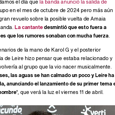
damos el día que
la banda anunció la salida de
Carlota Corredera y Javier de Hoyos: "La tele tiene que representar al público también y aquí están todos los perfiles posibles&quo;
rupo en el mes de octubre de 2024 pero más aún
ran revuelo sobre la posible vuelta de Amaia
banda.
La cantante
desmintió que esto fuera a
Así se tomó Felipe VI que la Infanta Sofía no quisiera recibir formación militar
to es que los rumores sonaban con mucha fuerza
.
enarios de la mano de Karol G y el posterior
 de Leire hizo pensar que estaba relacionado y
Belén Esteban: "Estoy emocionada, muy contenta y muy feliz por llegar a RTVE"
olvería al grupo que la vio nacer musicalmente.
es, las aguas se han calmado un poco y Leire ha
da, anunciando el lanzamiento de su primer tema 
Manu Baqueiro: "Tuve como referente a Bruce Willis en 'Luz de Luna' para mi trabajo en la serie 'Perdiendo el juicio'"
 nombre'
, que verá la luz el viernes 11 de abril.