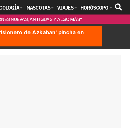
COLOGÍA
MASCOTAS
VIAJES
HORÓSCOPO
NES NUEVAS, ANTIGUAS Y ALGO MÁS"
prisionero de Azkaban' pincha en