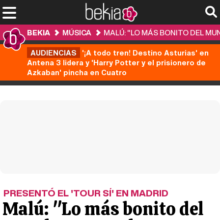
BEKIA
MÚSICA
MALÚ: "LO MÁS BONITO DEL MU
AUDIENCIAS
'¡A todo tren! Destino Asturias' en
Antena 3 lidera y 'Harry Potter y el prisionero de
Azkaban' pincha en Cuatro
PRESENTÓ EL 'TOUR SÍ' EN MADRID
Malú: "Lo más bonito del