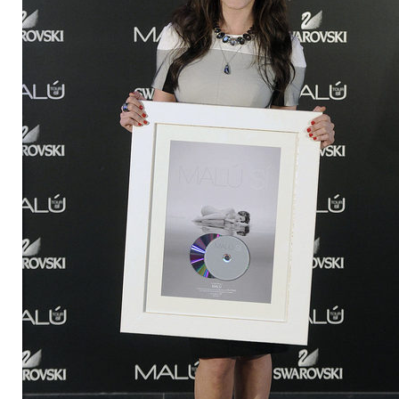
Así se tomó Felipe VI que la Infanta Sofía no quisiera recibir formación militar
Belén Esteban: "Estoy emocionada, muy contenta y muy feliz por llegar a RTVE"
Manu Baqueiro: "Tuve como referente a Bruce Willis en 'Luz de Luna' para mi trabajo en la serie 'Perdiendo el juicio'"
Magdalena de Suecia responde a las críticas y explica por qué le han permitido lanzar su propio negocio