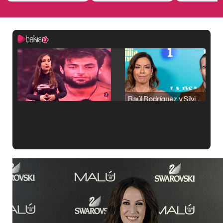
Raúl Rodríguez y Silvia Taulés nos cuentan su papel en 'La familia de la tele'
Kiko Matamoros y Lydia Lozano: "Nuestro público es de todas las edades y RTVE tiene un público muy pegado a las novelas, al que tenemos que captar"
Carlota Corredera y Javier de Hoyos: "La tele tiene que representar al público también y aquí están todos los perfiles posibles&quo;